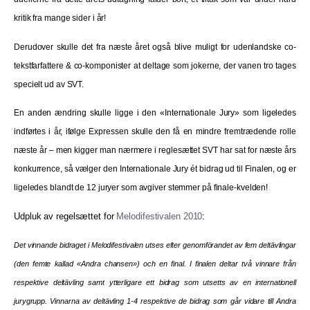
kritik fra mange sider i år!
Derudover skulle det fra næste året også blive muligt for udenlandske co-
tekstfarfattere & co-komponister at deltage som jokerne, der vanen tro tages
specielt ud av SVT.
En anden ændring skulle ligge i den «Internationale Jury» som ligeledes
indførtes i år, ifølge Expressen skulle den få en mindre fremtrædende rolle
næste år – men kigger man nærmere i reglesættet SVT har sat for næste års
konkurrence, så vælger den Internationale Jury ét bidrag ud til Finalen, og er
ligeledes blandt de 12 juryer som avgiver stemmer på finale-kvelden!
Udpluk av regelsættet for
Melodifestivalen 2010
:
Det vinnande bidraget i Melodifestivalen utses efter genomförandet av fem deltävlingar
(den femte kallad «Andra chansen») och en final. I finalen deltar två vinnare från
respektive deltävling samt ytterligare ett bidrag som utsetts av en internationell
jurygrupp. Vinnarna av deltävling 1-4 respektive de bidrag som går vidare till Andra