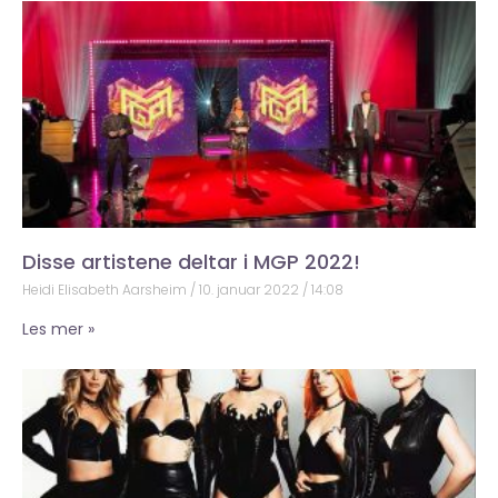
Disse artistene deltar i MGP 2022!
Heidi Elisabeth Aarsheim
10. januar 2022
14:08
Les mer »