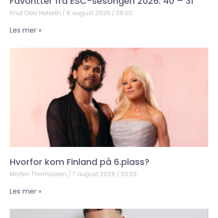
Favoritter fra ESC-sesongen 2026: 40 – 31
Knut Olav Halseth
8. august 2026
08:00
Les mer »
Hvorfor kom Finland på 6.plass?
Morten Thomassen
7. august 2026
05:03
Les mer »