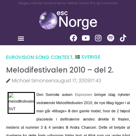
Norges største nyhetsside for Melodi Grand Prix og Eurovision
EUROVISION SONG CONTEST
,
SVERIGE
Melodifestivalen 2010 – del 2.
Michael Simonsen
august 17, 2009
17:43
Den Svenske avisen
Expressen
bringer idag nyheter
vedrørende Melodifestivalen 2010, de nye tiltag ligger i at
man går «tilbage» til den gamle model, hvor de 2 højest
placerede i delfinalerne sendes direkte til finalen,
medens at nummer 3 & 4 sendes til Andra Chancen. Dette vil betyde at
duellerne fra dette årets udtagning falder bort, et tiltak som var under hård