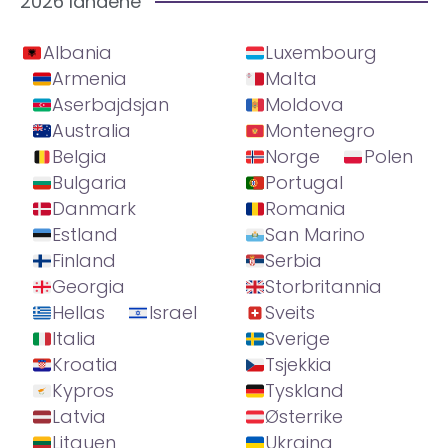
2026 landene
Albania
Luxembourg
Armenia
Malta
Aserbajdsjan
Moldova
Australia
Montenegro
Belgia
Norge
Polen
Bulgaria
Portugal
Danmark
Romania
Estland
San Marino
Finland
Serbia
Georgia
Storbritannia
Hellas
Israel
Sveits
Italia
Sverige
Kroatia
Tsjekkia
Kypros
Tyskland
Latvia
Østerrike
Litauen
Ukraina