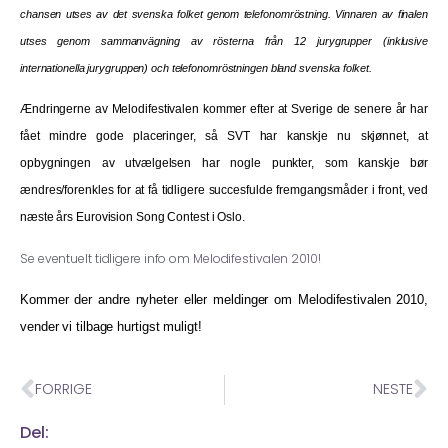
chansen utses av det svenska folket genom telefonomröstning. Vinnaren av finalen
utses genom sammanvägning av rösterna från 12 jurygrupper (inklusive
internationella jurygruppen) och telefonomröstningen bland svenska folket.
Ændringerne av Melodifestivalen kommer efter at Sverige de senere år har
fået mindre gode placeringer, så SVT har kanskje nu skjønnet, at
opbygningen av utvælgelsen har nogle punkter, som kanskje bør
ændres/forenkles for at få tidligere succesfulde fremgangsmåder i front, ved
næste års Eurovision Song Contest i Oslo.
Se eventuelt tidligere info om
Melodifestivalen 2010!
Kommer der andre nyheter eller meldinger om Melodifestivalen 2010,
vender vi tilbage hurtigst muligt!
FORRIGE
NESTE
Del: