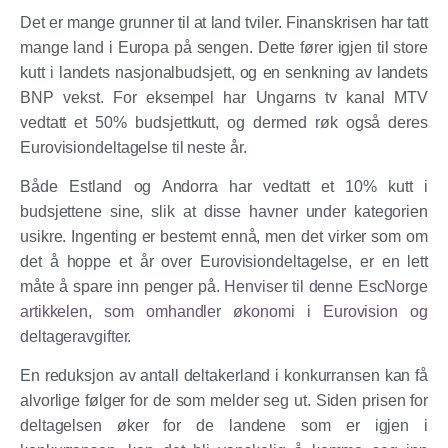
Det er mange grunner til at land tviler. Finanskrisen har tatt
mange land i Europa på sengen. Dette fører igjen til store
kutt i landets nasjonalbudsjett, og en senkning av landets
BNP vekst. For eksempel har Ungarns tv kanal MTV
vedtatt et 50% budsjettkutt, og dermed røk også deres
Eurovisiondeltagelse til neste år.
Både Estland og Andorra har vedtatt et 10% kutt i
budsjettene sine, slik at disse havner under kategorien
usikre. Ingenting er bestemt ennå, men det virker som om
det å hoppe et år over Eurovisiondeltagelse, er en lett
måte å spare inn penger på.
Henviser til denne EscNorge
artikkelen, som omhandler økonomi i Eurovision og
deltageravgifter.
En reduksjon av antall deltakerland i konkurransen kan få
alvorlige følger for de som melder seg ut. Siden prisen for
deltagelsen øker for de landene som er igjen i