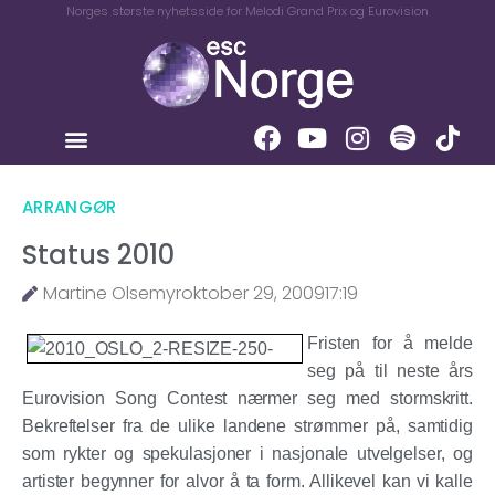
Norges største nyhetsside for Melodi Grand Prix og Eurovision
ARRANGØR
Status 2010
Martine Olsemyr
oktober 29, 2009
17:19
Fristen for å melde
seg på til neste års
Eurovision Song Contest nærmer seg med stormskritt.
Bekreftelser fra de ulike landene strømmer på, samtidig
som rykter og spekulasjoner i nasjonale utvelgelser, og
artister begynner for alvor å ta form. Allikevel kan vi kalle