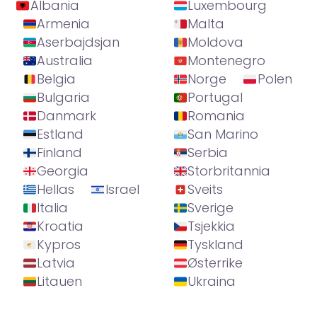
Albania
Luxembourg
Armenia
Malta
Aserbajdsjan
Moldova
Australia
Montenegro
Belgia
Norge
Polen
Bulgaria
Portugal
Danmark
Romania
Estland
San Marino
Finland
Serbia
Georgia
Storbritannia
Hellas
Israel
Sveits
Italia
Sverige
Kroatia
Tsjekkia
Kypros
Tyskland
Latvia
Østerrike
Litauen
Ukraina