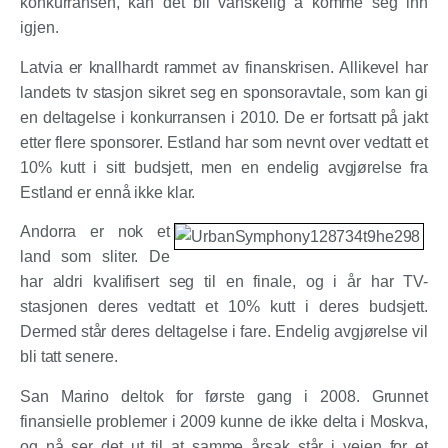
konkurransen, kan det bli vanskelig å komme seg inn
igjen.
Latvia er knallhardt rammet av finanskrisen. Allikevel har
landets tv stasjon sikret seg en sponsoravtale, som kan gi
en deltagelse i konkurransen i 2010. De er fortsatt på jakt
etter flere sponsorer. Estland har som nevnt over vedtatt et
10% kutt i sitt budsjett, men en endelig avgjørelse fra
Estland er ennå ikke klar.
Andorra er nok et
land som sliter. De
har aldri kvalifisert seg til en finale, og i år har TV-
stasjonen deres vedtatt et 10% kutt i deres budsjett.
Dermed står deres deltagelse i fare. Endelig avgjørelse vil
bli tatt senere.
San Marino deltok for første gang i 2008. Grunnet
finansielle problemer i 2009 kunne de ikke delta i Moskva,
og nå ser det ut til at samme årsak står i veien for et