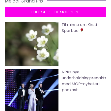
Melodi Grand Prix
FULL GUIDE TIL MGP 2026
Til minne om Kirsti
Sparboe
NRKs nye
underholdningsredaktør
med MGP-nyheter i
podkast