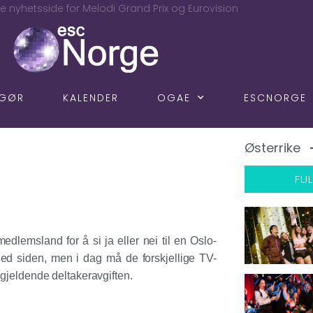
e nyhetsside for Melodi Grand Prix og Eurovision
NGØR
KALENDER
OGAE
ESCNORGE
Østerrike
FUL
lemsland for å si ja eller nei til en Oslo-
ned siden, men i dag må de forskjellige TV-
 gjeldende deltakeravgiften.