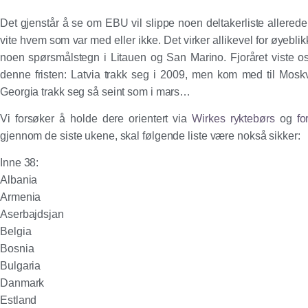
Det gjenstår å se om EBU vil slippe noen deltakerliste allerede nå,
vite hvem som var med eller ikke. Det virker allikevel for øyeb
noen spørsmålstegn i Litauen og San Marino. Fjoråret viste oss
denne fristen: Latvia trakk seg i 2009, men kom med til Mos
Georgia trakk seg så seint som i mars…
Vi forsøker å holde dere orientert via
Wirkes ryktebørs
og
fo
gjennom de siste ukene, skal følgende liste være nokså sikker:
Inne 38:
Albania
Armenia
Aserbajdsjan
Belgia
Bosnia
Bulgaria
Danmark
Estland