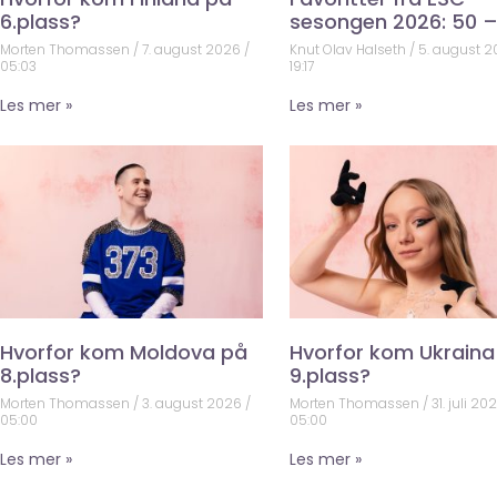
6.plass?
sesongen 2026: 50 –
Morten Thomassen
7. august 2026
Knut Olav Halseth
5. august 
05:03
19:17
Les mer »
Les mer »
Hvorfor kom Moldova på
Hvorfor kom Ukraina
8.plass?
9.plass?
Morten Thomassen
3. august 2026
Morten Thomassen
31. juli 20
05:00
05:00
Les mer »
Les mer »