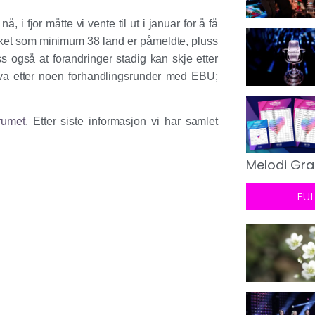
 i fjor måtte vi vente til ut i januar for å få
likket som minimum 38 land er påmeldte, pluss
 også at forandringer stadig kan skje etter
kva etter noen forhandlingsrunder med EBU;
rumet
. Etter siste in
formasjon vi har samlet
Melodi Gra
FU