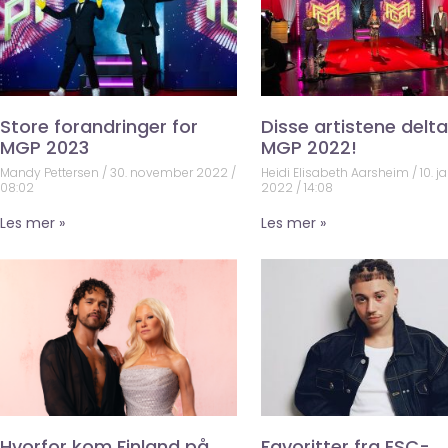
Store forandringer for
Disse artistene deltar
MGP 2023
MGP 2022!
Mandy Pettersen
30. november 2022
Heidi Elisabeth Aarsheim
10. j
08:02
2022
14:08
Les mer »
Les mer »
Hvorfor kom Finland på
Favoritter fra ESC-