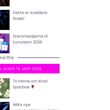
Dette er kveldens
finale!
Stemmeskjema til
Eurovision 2026
nd Prix
LL GUIDE TIL MGP 2026
Til minne om Kirsti
Sparboe
NRKs nye