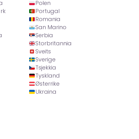
a
Polen
rk
Portugal
Romania
San Marino
a
Serbia
Storbritannia
Sveits
Sverige
Tsjekkia
Tyskland
Østerrike
Ukraina