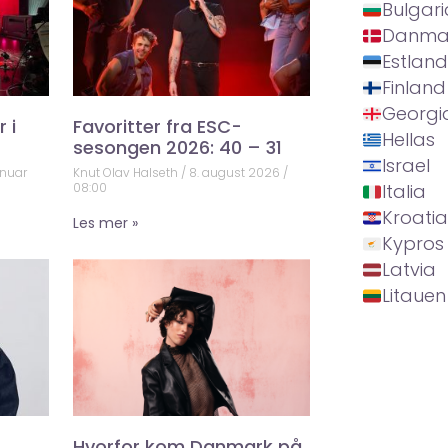
Bulgari
Danma
Estland
Finland
Georgi
 i
Favoritter fra ESC-
Hellas
sesongen 2026: 40 – 31
Israel
anuar
Knut Olav Halseth
8. august 2026
Italia
08:00
Kroatia
Les mer »
Kypros
Latvia
Litauen
Hvorfor kom Danmark på