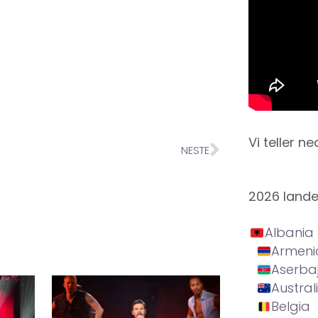
Vi teller ne
NESTE
2026 land
Albania
Armeni
Aserba
Austral
Belgia