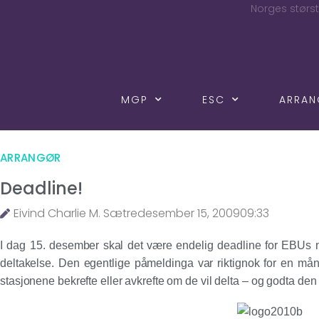
Norges størst
MGP
ESC
ARRA
ARRANGØR
Deadline!
Eivind Charlie M. Sætre
desember 15, 2009
09:33
I dag 15. desember skal det være endelig deadline for EBUs med
deltakelse. Den egentlige påmeldinga var riktignok for en må
stasjonene bekrefte eller avkrefte om de vil delta – og godta den