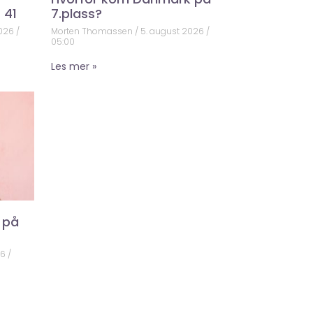
 41
7.plass?
2026
Morten Thomassen
5. august 2026
05:00
Les mer »
 på
26