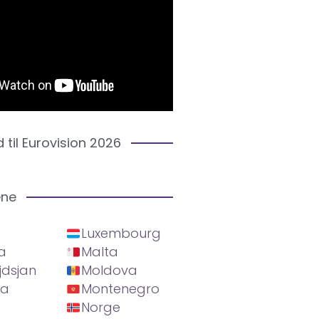
d til Eurovision 2026
ene
Luxembourg
a
Malta
jdsjan
Moldova
ia
Montenegro
Norge