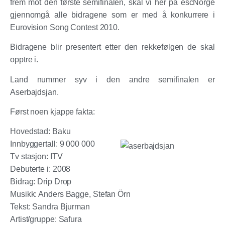
frem mot den første semifinalen, skal vi her på escNorge
gjennomgå alle bidragene som er med å konkurrere i
Eurovision Song Contest 2010.
Bidragene blir presentert etter den rekkefølgen de skal
opptre i.
Land nummer syv i den andre semifinalen er
Aserbajdsjan.
Først noen kjappe fakta:
Hovedstad:
Baku
Innbyggertall:
9 000 000
Tv stasjon:
ITV
Debuterte i
: 2008
Bidrag:
Drip Drop
Musikk:
Anders Bagge, Stefan Örn
Tekst:
Sandra Bjurman
Artist/gruppe:
Safura