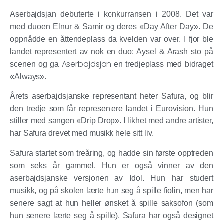
Aserbajdsjan debuterte i konkurransen i 2008. Det var
med duoen Elnur & Samir og deres «Day After Day». De
oppnådde en åttendeplass da kvelden var over. I fjor ble
landet representert av nok en duo: Aysel & Arash sto på
Aserbajdsjan
scenen og ga
en tredjeplass med bidraget
«Always».
Årets aserbajdsjanske representant heter Safura, og blir
den tredje som får representere landet i Eurovision. Hun
stiller med sangen «Drip Drop». I likhet med andre artister,
har Safura drevet med musikk hele sitt liv.
Safura startet som treåring, og hadde sin første opptreden
som seks år gammel. Hun er også vinner av den
aserbajdsjanske versjonen av Idol. Hun har studert
musikk, og på skolen lærte hun seg å spille fiolin, men har
senere sagt at hun heller ønsket å spille saksofon (som
hun senere lærte seg å spille). Safura har også designet