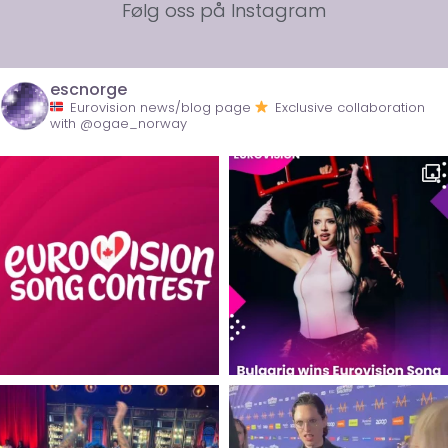
Følg oss på Instagram
escnorge
Eurovision news/blog page
Exclusive collaboration
with @ogae_norway