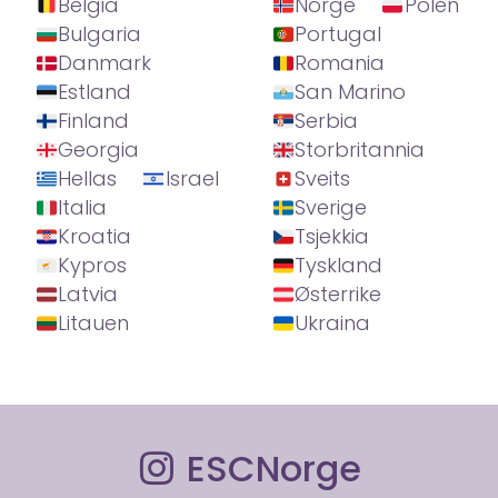
Belgia
Norge
Polen
Bulgaria
Portugal
Danmark
Romania
Estland
San Marino
Finland
Serbia
Georgia
Storbritannia
Hellas
Israel
Sveits
Italia
Sverige
Kroatia
Tsjekkia
Kypros
Tyskland
Latvia
Østerrike
Litauen
Ukraina
ESCNorge