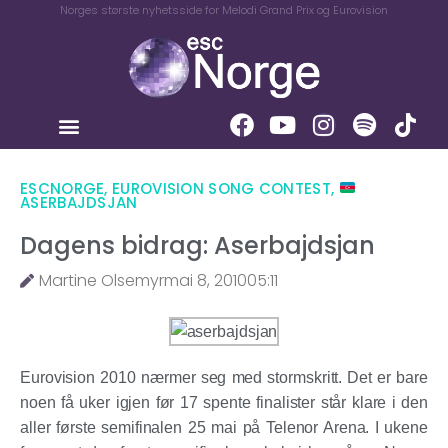
Norges største nyhetsside for Melodi Grand Prix og Eurovision
ESCNORGE
,
EUROVISION SONG CONTEST
,
ASERBAJDSJAN
Dagens bidrag: Aserbajdsjan
Martine Olsemyr
mai 8, 2010
05:11
Eurovision 2010 nærmer seg med stormskritt. Det er bare
noen få uker igjen før 17 spente finalister står klare i den
aller første semifinalen 25 mai på Telenor Arena. I ukene