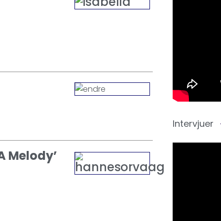
Intervjuer
 A Melody’