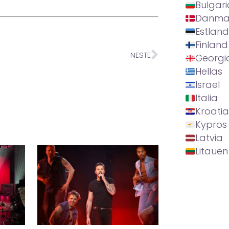
Bulgari
Danma
Estland
Finland
NESTE
Georgi
Hellas
Israel
Italia
Kroatia
Kypros
Latvia
Litauen