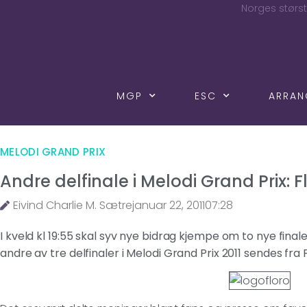
Norges størst
MGP
ESC
ARRA
MELODI GRAND PRIX
Andre delfinale i Melodi Grand Prix: F
Eivind Charlie M. Sætre
januar 22, 2011
07:28
I kveld kl 19:55 skal syv nye bidrag kjempe om to nye finale
andre av tre delfinaler i Melodi Grand Prix 2011 sendes fra F