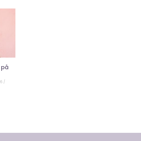
 på
26