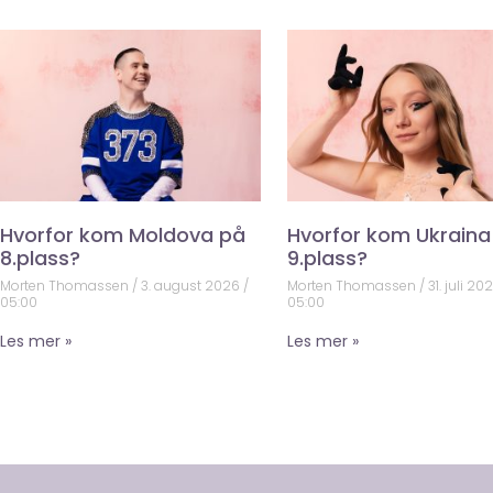
Hvorfor kom Moldova på
Hvorfor kom Ukraina
8.plass?
9.plass?
Morten Thomassen
3. august 2026
Morten Thomassen
31. juli 20
05:00
05:00
Les mer »
Les mer »