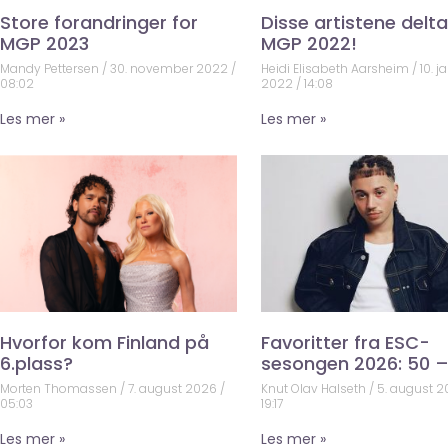
Store forandringer for
Disse artistene deltar
MGP 2023
MGP 2022!
Mandy Pettersen
30. november 2022
Heidi Elisabeth Aarsheim
10. j
08:02
2022
14:08
Les mer »
Les mer »
Hvorfor kom Finland på
Favoritter fra ESC-
6.plass?
sesongen 2026: 50 –
Morten Thomassen
7. august 2026
Knut Olav Halseth
5. august 
05:03
19:17
Les mer »
Les mer »