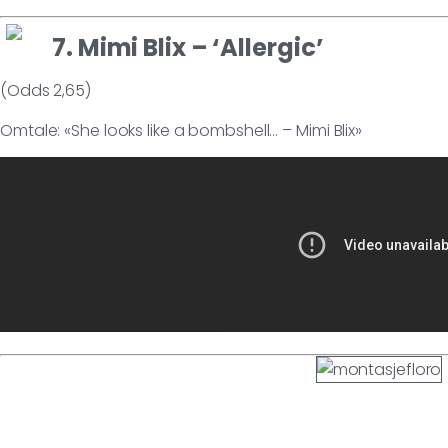
7. Mimi Blix – ‘Allergic’
(Odds 2,65)
Omtale: «She looks like a bombshell… – Mimi Blix»