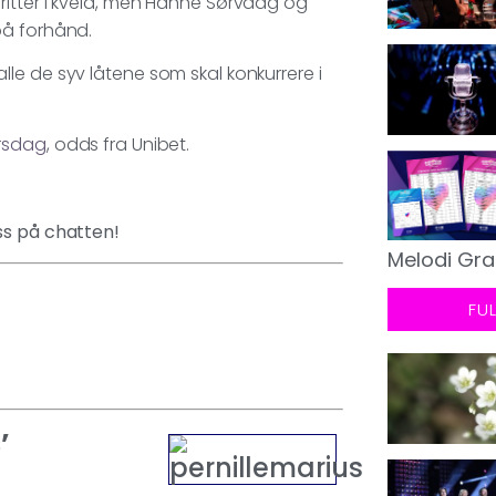
ritter i kveld, men Hanne Sørvaag og
på forhånd.
le de syv låtene som skal konkurrere i
rsdag
, odds fra Unibet.
ss på chatten!
Melodi Gra
FU
’