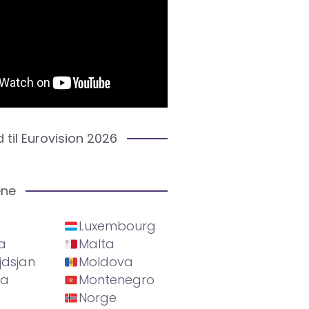
d til Eurovision 2026
ene
Luxembourg
a
Malta
jdsjan
Moldova
ia
Montenegro
Norge