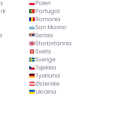
a
Polen
rk
Portugal
Romania
San Marino
a
Serbia
Storbritannia
Sveits
Sverige
Tsjekkia
Tyskland
Østerrike
Ukraina