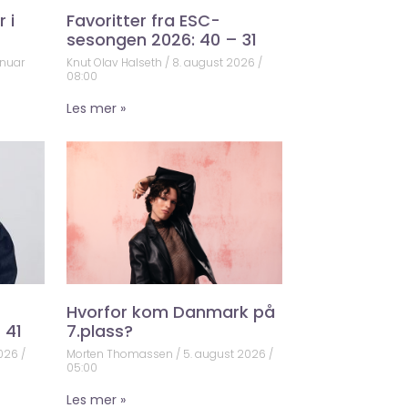
 i
Favoritter fra ESC-
sesongen 2026: 40 – 31
anuar
Knut Olav Halseth
8. august 2026
08:00
Les mer »
Hvorfor kom Danmark på
 41
7.plass?
2026
Morten Thomassen
5. august 2026
05:00
Les mer »