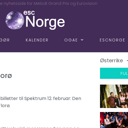
e nyhetsside for Melodi Grand Prix og Eurovision
NGØR
KALENDER
OGAE
ESCNORGE
Østerrike
FUL
lorø
billetter til Spektrum 12. februar: Den
lorø.