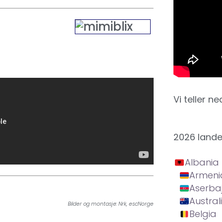
Vi teller ne
2026 land
Albania
Armeni
Aserba
Austral
Bilder og montasje: Nrk, escNorge
Belgia