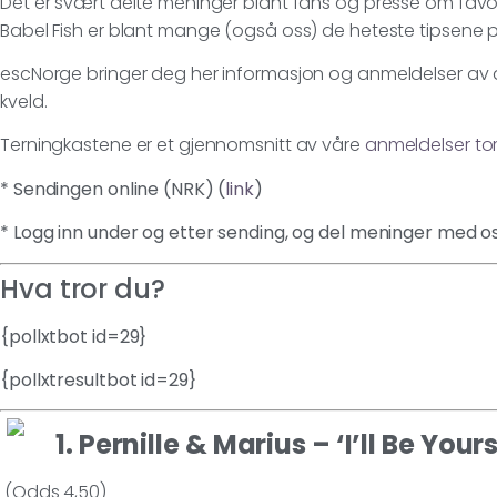
Det er svært delte meninger blant fans og presse om favo
Babel Fish er blant mange (også oss) de heteste tipsene 
escNorge bringer deg her informasjon og anmeldelser av al
kveld.
Terningkastene er et gjennomsnitt av våre
anmeldelser to
* Sendingen online (NRK) (
link
)
* Logg inn under og etter sending, og del meninger med o
Hva tror du?
{pollxtbot id=29}
{pollxtresultbot id=29}
1. Pernille & Marius – ‘I’ll Be Yours
(Odds 4,50)