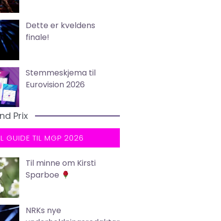
Dette er kveldens
finale!
Stemmeskjema til
Eurovision 2026
nd Prix
LL GUIDE TIL MGP 2026
Til minne om Kirsti
Sparboe
NRKs nye