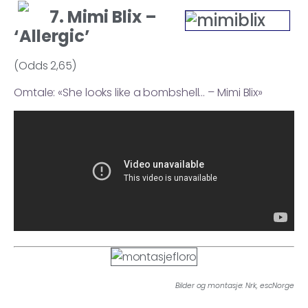
7. Mimi Blix –
‘Allergic’
(Odds 2,65)
Omtale: «She looks like a bombshell… – Mimi Blix»
Bilder og montasje: Nrk, escNorge