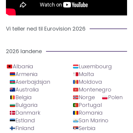
Vi teller ned til Eurovision 2026
2026 landene
Albania
Luxembourg
Armenia
Malta
Aserbajdsjan
Moldova
Australia
Montenegro
Belgia
Norge
Polen
Bulgaria
Portugal
Danmark
Romania
Estland
San Marino
Finland
Serbia