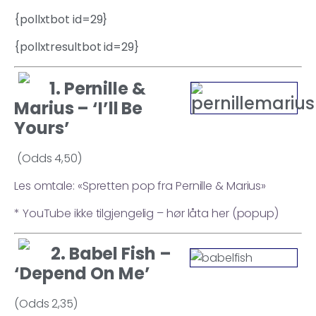
{pollxtbot id=29}
{pollxtresultbot id=29}
1. Pernille &
Marius – ‘I’ll Be
Yours’
(Odds 4,50)
Les omtale: «Spretten pop fra Pernille & Marius»
* YouTube ikke tilgjengelig – hør låta her (popup)
2. Babel Fish –
‘Depend On Me’
(Odds 2,35)