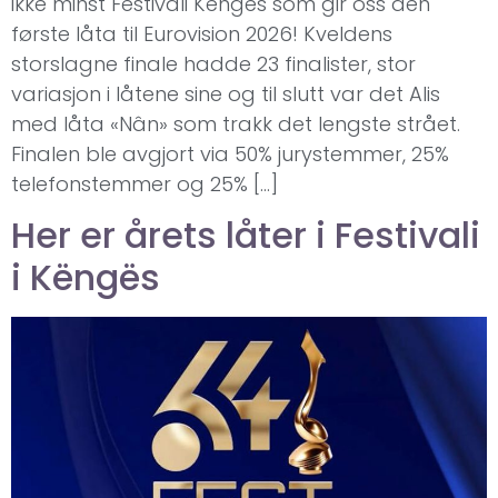
ikke minst Festivali Këngës som gir oss den
første låta til Eurovision 2026! Kveldens
storslagne finale hadde 23 finalister, stor
variasjon i låtene sine og til slutt var det Alis
med låta «Nân» som trakk det lengste strået.
Finalen ble avgjort via 50% jurystemmer, 25%
telefonstemmer og 25% […]
Her er årets låter i Festivali
i Këngës