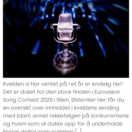
Kvelden vi har ventet på i et år er endelig her!
Det er duket for den store finalen i Eurovision
Song Contest 2026 i Wien, Østerrike! Her får du
en oversikt over innholdet i kveldens sending
med blant annet rekkefølgen på konkurrentene
og hvem som vil dukke opp for å underholde.
Norge deltar som nummer […]