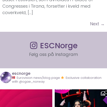
Congresses i Tirana, forsetter i kveld med
coverkveld, […]
Next
→
ESCNorge
Følg oss på Instagram
escnorge
Eurovision news/blog page
Exclusive collaboration
with @ogae_norway