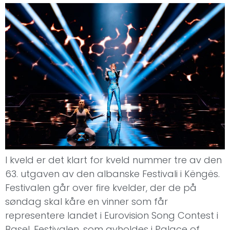
I kveld er det klart for kveld nummer tre av den
63. utgaven av den albanske Festivali i Këngës.
Festivalen går over fire kvelder, der de på
søndag skal kåre en vinner som får
representere landet i Eurovision Song Contest i
Basel. Festivalen, som avholdes i Palace of