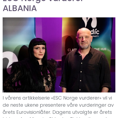
ALBANIA
I vårens artikkelserie «ESC Norge vurderer» vil vi
de neste ukene presentere våre vurderinger av
årets Eurovisionlåter. Dagens utvalgte er årets