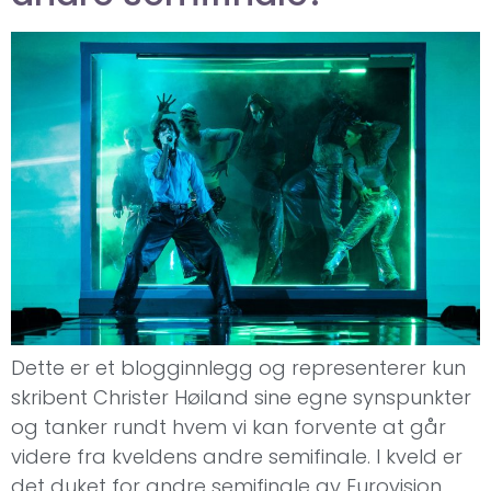
Dette er et blogginnlegg og representerer kun
skribent Christer Høiland sine egne synspunkter
og tanker rundt hvem vi kan forvente at går
videre fra kveldens andre semifinale. I kveld er
det duket for andre semifinale av Eurovision