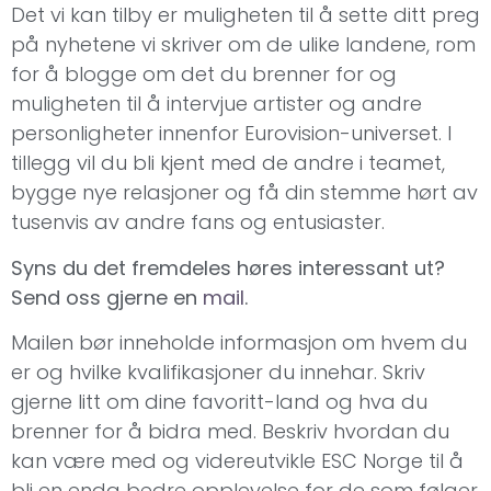
Det vi kan tilby er muligheten til å sette ditt preg
på nyhetene vi skriver om de ulike landene, rom
for å blogge om det du brenner for og
muligheten til å intervjue artister og andre
personligheter innenfor Eurovision-universet. I
tillegg vil du bli kjent med de andre i teamet,
bygge nye relasjoner og få din stemme hørt av
tusenvis av andre fans og entusiaster.
S
yns du det fremdeles høres interessant ut?
Send oss gjerne en
mail
.
Mailen bør inneholde informasjon om hvem du
er og hvilke kvalifikasjoner du innehar. Skriv
gjerne litt om dine favoritt-land og hva du
brenner for å bidra med. Beskriv hvordan du
kan være med og videreutvikle ESC Norge til å
bli en enda bedre opplevelse for de som følger