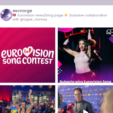
escnorge
Eurovision news/blog page
Exclusive collaboration
with @ogae_norway