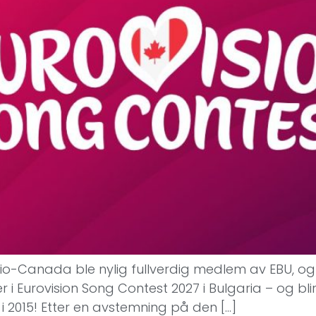
o-Canada ble nylig fullverdig medlem av EBU, og
er i Eurovision Song Contest 2027 i Bulgaria – og 
 i 2015! Etter en avstemning på den […]