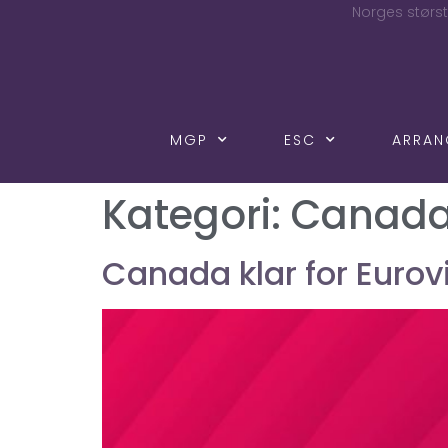
Norges størst
MGP
ESC
ARRA
Kategori:
Canad
Canada klar for Eurov