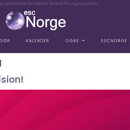
e nyhetsside for Melodi Grand Prix og Eurovision
NGØR
KALENDER
OGAE
ESCNORGE
a
ision!