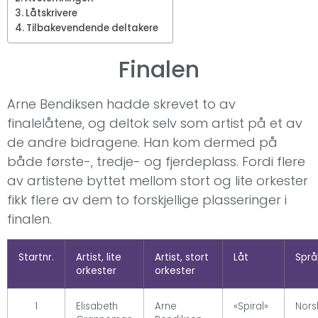
Låtskrivere
Tilbakevendende deltakere
Finalen
Arne Bendiksen hadde skrevet to av
finalelåtene, og deltok selv som artist på et av
de andre bidragene. Han kom dermed på
både første-, tredje- og fjerdeplass. Fordi flere
av artistene byttet mellom stort og lite orkester
fikk flere av dem to forskjellige plasseringer i
finalen.
Startnr.
Artist, lite
Artist, stort
Låt
Språ
orkester
orkester
1
Elisabeth
Arne
«Spiral»
Nors