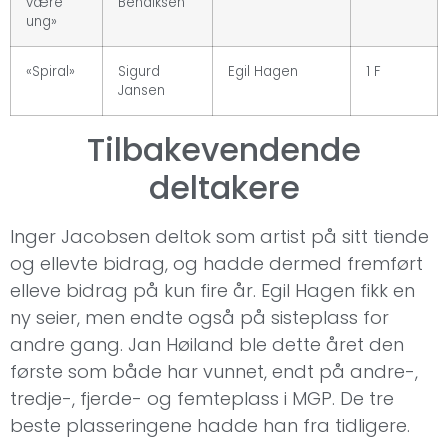
være
Bendiksen
ung»
«Spiral»
Sigurd
Egil Hagen
1 F
Jansen
Tilbakevendende
deltakere
Inger Jacobsen deltok som artist på sitt tiende
og ellevte bidrag, og hadde dermed fremført
elleve bidrag på kun fire år. Egil Hagen fikk en
ny seier, men endte også på sisteplass for
andre gang. Jan Høiland ble dette året den
første som både har vunnet, endt på andre-,
tredje-, fjerde- og femteplass i MGP. De tre
beste plasseringene hadde han fra tidligere.