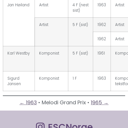
Jan Høiland
Artist
4 F (nest
1963
Artist
sist)
Artist
5 F (sist)
1962
Artist
1962
Artist
Karl Westby
Komponist
5 F (sist)
1961
Kompo
Sigurd
Komponist
1 F
1963
Kompon
Jansen
tekstfo
← 1963
• Melodi Grand Prix •
1965 →
ESCNorge