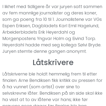
I likhet med tidligere år var juryen satt sammen
av fem mannlige journalister og deres koner,
som ga poeng fra 10 til 1. Journalistene var VGs
Espen Eriksen, Dagbladets Karl Emil Hagelund,
Arbeiderbladets Erik Heyerdahl og
Morgenpostens Yngvar Holm og Eivind Torp.
Heyerdahl hadde med seg kollega Sølvi Bryde.
Juryen stemte denne gangen anonymt.
Låtskrivere
Låtskriverne ble holdt hemmelig frem til etter
finalen. Arne Bendiksen fikk kritikk av pressen for
å ha vunnet (som artist) over sine to
selvskrevne låter. Bendiksen på sin side skal ikke
ha visst at to av låtene var hans; ikke før
prøvene noen dager før finalen ble han