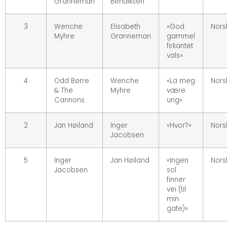
Granneman
Bendiksen
3
Wenche
Elisabeth
«God
Nors
Myhre
Granneman
gammel
firkantet
vals»
4
Odd Børre
Wenche
«La meg
Nors
& The
Myhre
være
Cannons
ung»
2
Jan Høiland
Inger
«Hvor?»
Nors
Jacobsen
5
Inger
Jan Høiland
«Ingen
Nors
Jacobsen
sol
finner
vei (til
min
gate)»