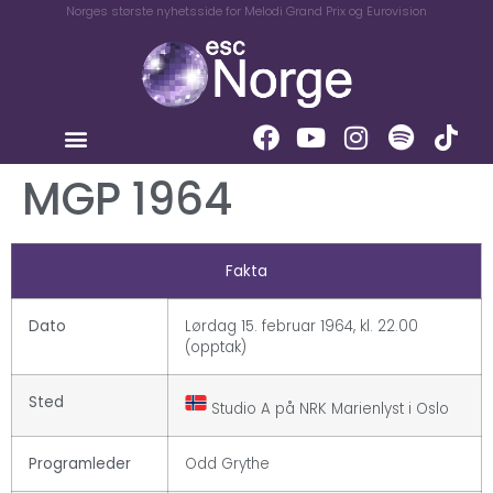
Norges største nyhetsside for Melodi Grand Prix og Eurovision
MGP 1964
Fakta
Dato
Lørdag 15. februar 1964, kl. 22.00
(opptak)
Sted
Studio A på NRK Marienlyst i Oslo
Programleder
Odd Grythe