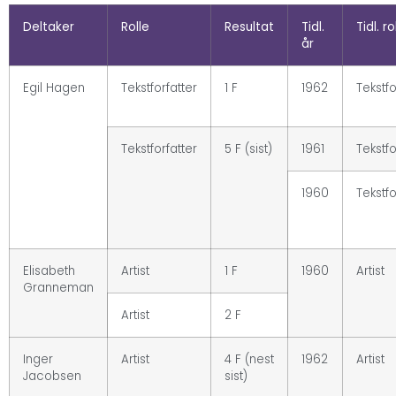
Deltaker
Rolle
Resultat
Tidl.
Tidl. ro
år
Egil Hagen
Tekstforfatter
1 F
1962
Tekstfo
Tekstforfatter
5 F (sist)
1961
Tekstfo
1960
Tekstfo
Elisabeth
Artist
1 F
1960
Artist
Granneman
Artist
2 F
Inger
Artist
4 F (nest
1962
Artist
Jacobsen
sist)