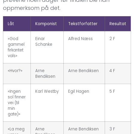
oppmerksom på det.
Låt
Komponist
Tekstforfatter
Resultat
«God
Einar
Alfred Næss
2 F
gammel
Schanke
firkantet
vals»
«Hvor?»
Arne
Arne Bendiksen
4 F
Bendiksen
«Ingen
Karl Westby
Egil Hagen
5 F
sol finner
vei (til
min
gate)»
«La meg
Arne
Arne Bendiksen
3 F