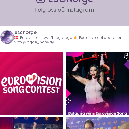
Følg oss på Instagram
escnorge
Eurovision news/blog page
Exclusive collaboration
with @ogae_norway