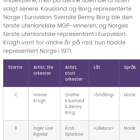
finalelåtene, men på denne tiden ble artisten
valgt senere. Kausland og Borg representerte
Norge i Eurovision. Svenske Benny Borg ble den
første utenlandske MGP-vinneren, og Norges
første utenlandske representant i Eurovision.
Krogh vant for andre år på rad; hun hadde
representert Norge i 1971.
Startnr.
Artist, lite
Artist,
Låt
Språk
orkester
stort
orkester
C
Hanne
Grethe
«Småting»
Norsk
Krogh
Kausland
& Benny
Borg
B
Inger Lise
Kirsti
«Lillebror»
Norsk
Rypdal
Sparboe