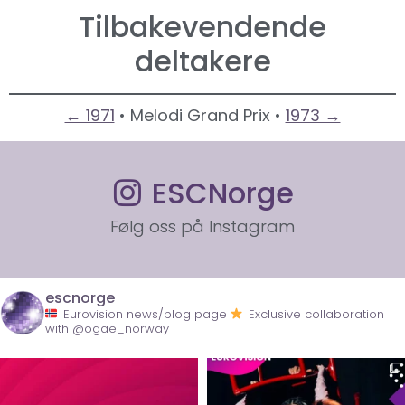
Tilbakevendende
deltakere
← 1971
• Melodi Grand Prix •
1973 →
ESCNorge
Følg oss på Instagram
escnorge
Eurovision news/blog page
Exclusive collaboration
with @ogae_norway