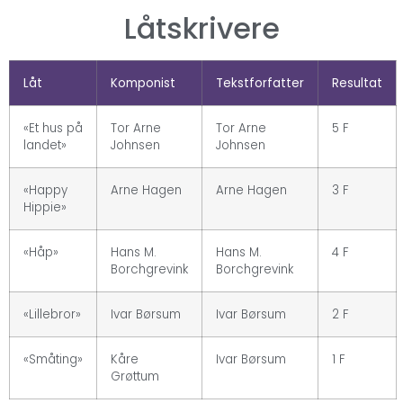
Låtskrivere
Låt
Komponist
Tekstforfatter
Resultat
«Et hus på
Tor Arne
Tor Arne
5 F
landet»
Johnsen
Johnsen
«Happy
Arne Hagen
Arne Hagen
3 F
Hippie»
«Håp»
Hans M.
Hans M.
4 F
Borchgrevink
Borchgrevink
«Lillebror»
Ivar Børsum
Ivar Børsum
2 F
«Småting»
Kåre
Ivar Børsum
1 F
Grøttum