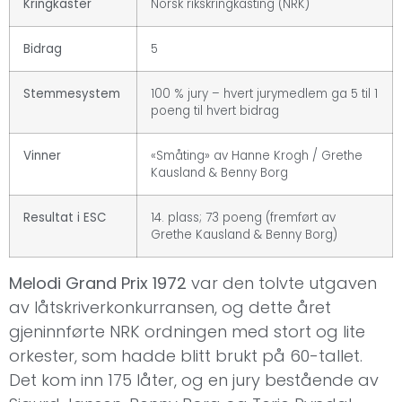
Kringkaster
Norsk rikskringkasting (NRK)
Bidrag
5
Stemmesystem
100 % jury – hvert jurymedlem ga 5 til 1
poeng til hvert bidrag
Vinner
«Småting» av Hanne Krogh / Grethe
Kausland & Benny Borg
Resultat i ESC
14. plass; 73 poeng (fremført av
Grethe Kausland & Benny Borg)
Melodi Grand Prix 1972
var den tolvte utgaven
av låtskriverkonkurransen, og dette året
gjeninnførte NRK ordningen med stort og lite
orkester, som hadde blitt brukt på 60-tallet.
Det kom inn 175 låter, og en jury bestående av