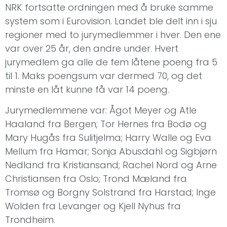
NRK fortsatte ordningen med å bruke samme
system som i Eurovision. Landet ble delt inn i sju
regioner med to jurymedlemmer i hver. Den ene
var over 25 år, den andre under. Hvert
jurymedlem ga alle de fem låtene poeng fra 5
til 1. Maks poengsum var dermed 70, og det
minste en låt kunne få var 14 poeng.
Jurymedlemmene var: Ågot Meyer og Atle
Haaland fra Bergen; Tor Hernes fra Bodø og
Mary Hugås fra Sulitjelma; Harry Walle og Eva
Mellum fra Hamar; Sonja Abusdahl og Sigbjørn
Nedland fra Kristiansand; Rachel Nord og Arne
Christiansen fra Oslo; Trond Mæland fra
Tromsø og Borgny Solstrand fra Harstad; Inge
Wolden fra Levanger og Kjell Nyhus fra
Trondheim.