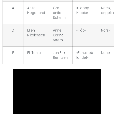
A
Anita
Gro
«Happy
Norsk,
Hegerland
Anita
Hippie»
engelsk
Schønn
D
Ellen
Anne-
«Håp»
Norsk
Nikolaysen
Karine
Strøm
E
Eli Tanja
Jan Erik
«Et hus på
Norsk
Berntsen
landet»