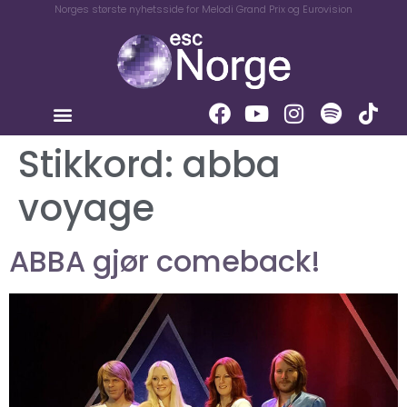
Norges største nyhetsside for Melodi Grand Prix og Eurovision
Stikkord:
abba
voyage
ABBA gjør comeback!