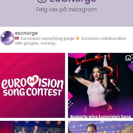
Følg oss på Instagram
escnorge
Eurovision news/blog page
Exclusive collaboration
with @ogae_norway