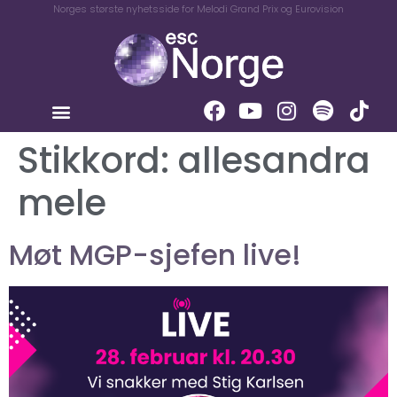
Norges største nyhetsside for Melodi Grand Prix og Eurovision
Stikkord:
allesandra
mele
Møt MGP-sjefen live!