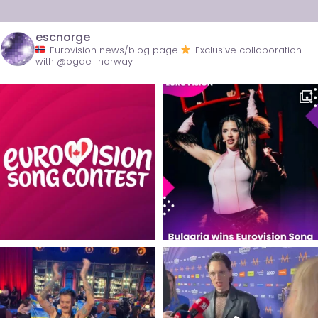
escnorge
Eurovision news/blog page
Exclusive collaboration
with @ogae_norway