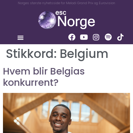
Norges største nyhetsside for Melodi Grand Prix og Eurovision
Stikkord:
Belgium
Hvem blir Belgias
konkurrent?