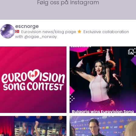
Følg oss på Instagram
escnorge
Eurovision news/blog page
Exclusive collaboration
with @ogae_norway