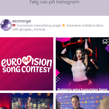
Følg oss på Instagram
escnorge
Eurovision news/blog page
Exclusive collaboration
with @ogae_norway