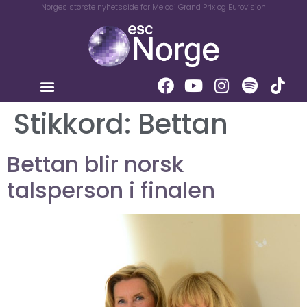
Norges største nyhetsside for Melodi Grand Prix og Eurovision
Stikkord:
Bettan
Bettan blir norsk
talsperson i finalen