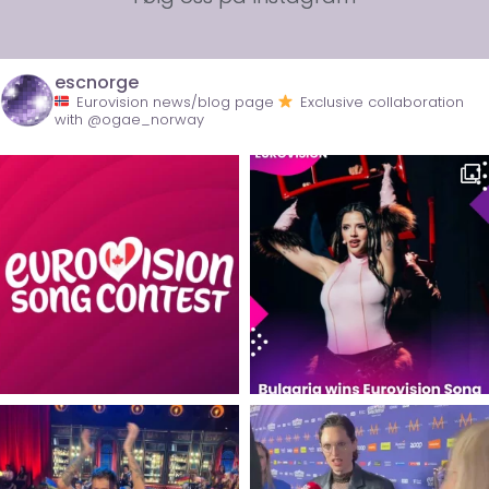
escnorge
Eurovision news/blog page
Exclusive collaboration
with @ogae_norway