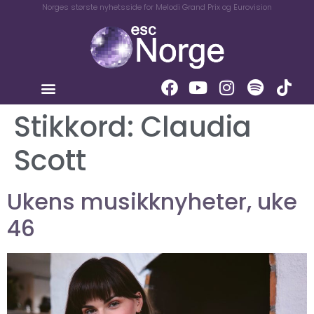
Norges største nyhetsside for Melodi Grand Prix og Eurovision
Stikkord:
Claudia
Scott
Ukens musikknyheter, uke
46