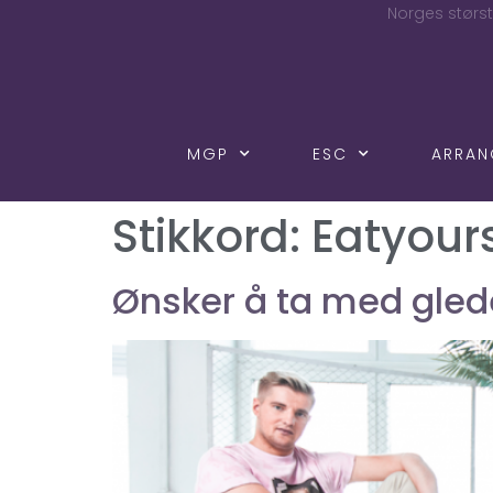
Norges størst
MGP
ESC
ARRA
Stikkord:
Eatyour
Ønsker å ta med glede