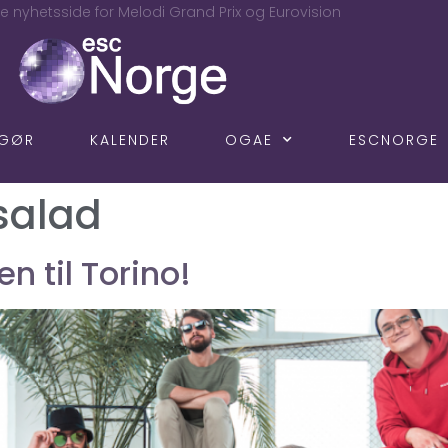
e nyhetsside for Melodi Grand Prix og Eurovision
NGØR
KALENDER
OGAE
ESCNORGE
salad
n til Torino!