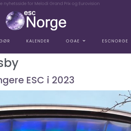
e nyhetsside for Melodi Grand Prix og Eurovision
NGØR
KALENDER
OGAE
ESCNORGE
tsby
ngere ESC i 2023