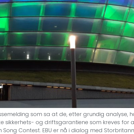
ssemelding som sa at de, etter grundig analyse, h
øte sikkerhets- og driftsgarantiene som kreves for 
n Song Contest. EBU er nå i dialog med Storbritann