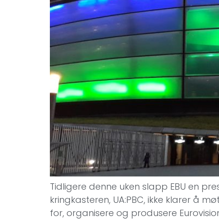
Tidligere denne uken slapp EBU en pre
kringkasteren, UA:PBC, ikke klarer å m
for, organisere og produsere Eurovisio