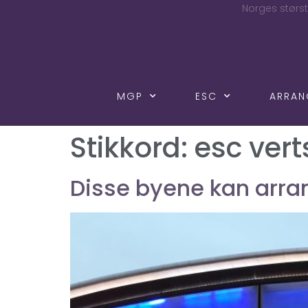
Norges størst
MGP
ESC
ARRA
Stikkord:
esc ver
Disse byene kan arra