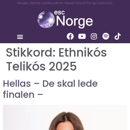
Norges største nyhetsside for Melodi Grand Prix og Eurovision
Stikkord:
Ethnikós
Telikós 2025
Hellas – De skal lede
finalen –