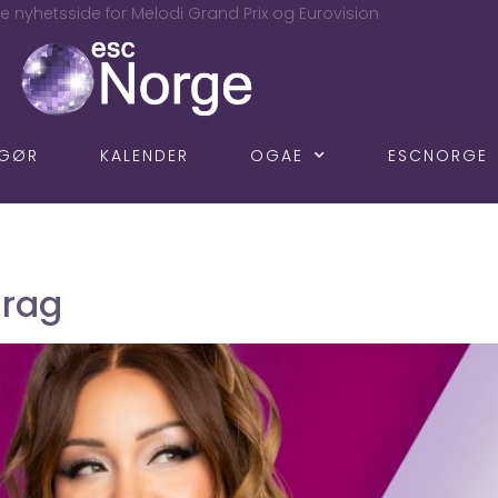
e nyhetsside for Melodi Grand Prix og Eurovision
NGØR
KALENDER
OGAE
ESCNORGE
drag