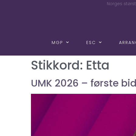
Norges størst
MGP
ESC
ARRA
Stikkord:
Etta
UMK 2026 – første bi