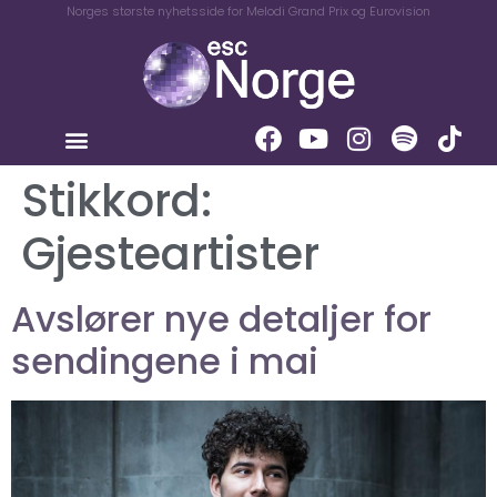
Norges største nyhetsside for Melodi Grand Prix og Eurovision
Stikkord:
Gjesteartister
Avslører nye detaljer for
sendingene i mai