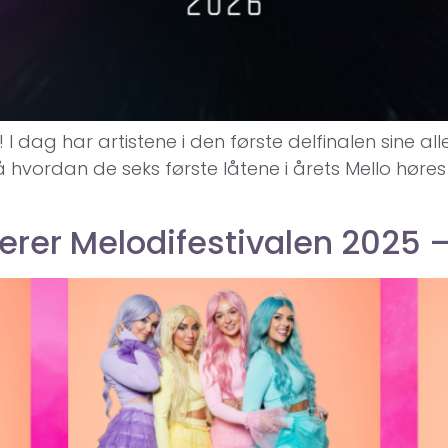
g! I dag har artistene i den første delfinalen sine a
 på hvordan de seks første låtene i årets Mello høre
rer Melodifestivalen 2025 – 