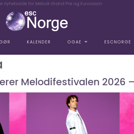
e nyhetsside for Melodi Grand Prix og Eurovision
NGØR
KALENDER
OGAE
ESCNORGE
a
rer Melodifestivalen 2026 –