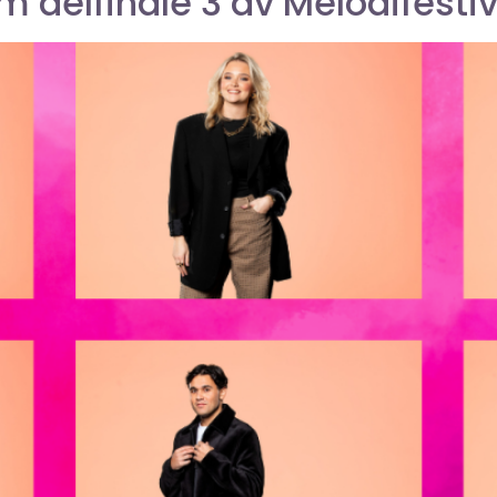
om delfinale 3 av Melodifesti