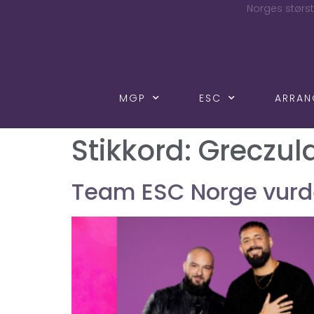
Norges størst
MGP
ESC
ARRA
Stikkord:
Greczul
Team ESC Norge vurde