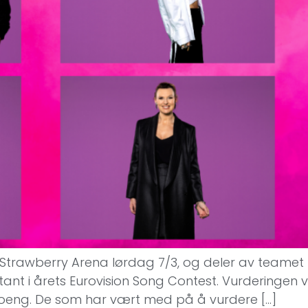
lden i Strawberry Arena lørdag 7/3, og deler av teame
ant i årets Eurovision Song Contest. Vurderingen vå
poeng. De som har vært med på å vurdere […]