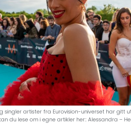
g singler artister fra Eurovision-universet har gitt
an du lese om i egne artikler her:: Alessandra – H