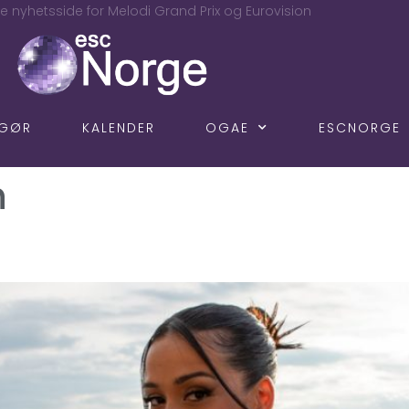
e nyhetsside for Melodi Grand Prix og Eurovision
NGØR
KALENDER
OGAE
ESCNORGE
h