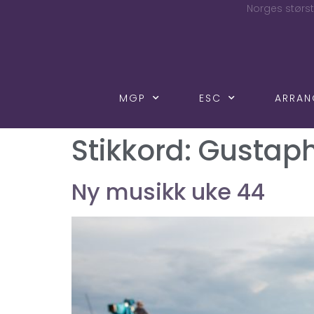
Norges størst
MGP
ESC
ARRA
Stikkord:
Gustap
Ny musikk uke 44