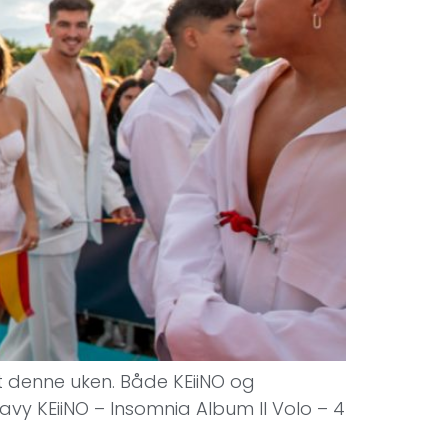
 ut denne uken. Både KEiiNO og
eavy KEiiNO – Insomnia Album Il Volo – 4