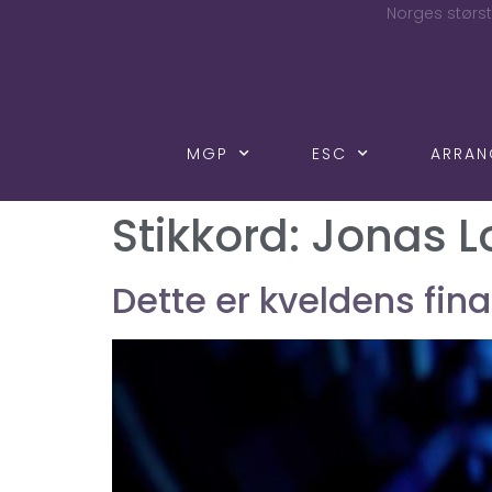
Norges størst
MGP
ESC
ARRA
Stikkord:
Jonas L
Dette er kveldens fina