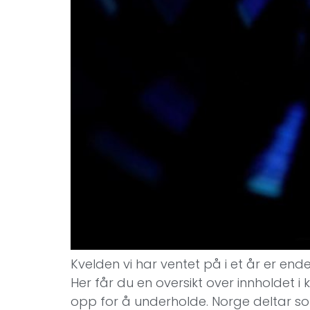
Kvelden vi har ventet på i et år er ende
Her får du en oversikt over innholdet
opp for å underholde. Norge deltar 