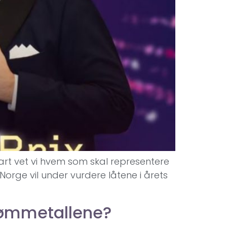
nart vet vi hvem som skal representere
Norge vil under vurdere låtene i årets
rømmetallene?