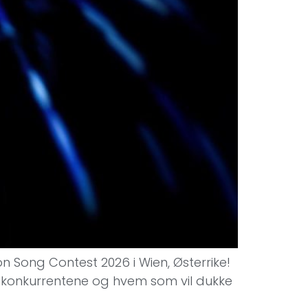
ion Song Contest 2026 i Wien, Østerrike!
å konkurrentene og hvem som vil dukke