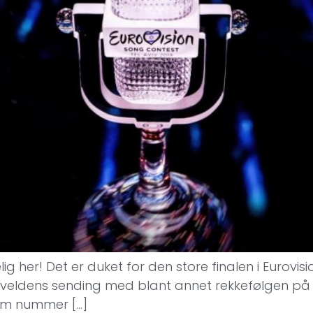
lig her! Det er duket for den store finalen i Eurovis
 i kveldens sending med blant annet rekkefølgen p
som nummer […]