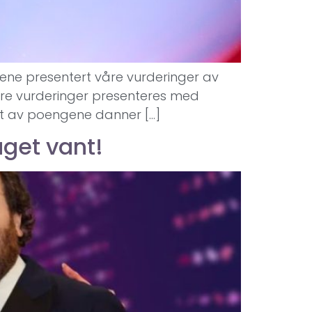
kene presentert våre vurderinger av
Våre vurderinger presenteres med
ttet av poengene danner […]
get vant!