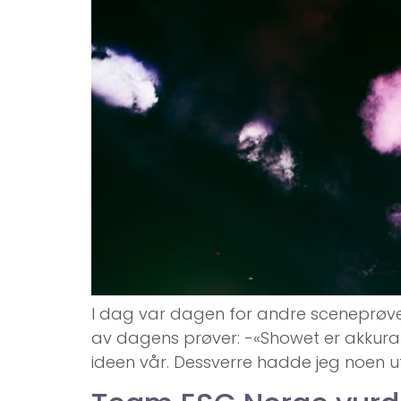
I dag var dagen for andre sceneprøve 
av dagens prøver: -«Showet er akkurat 
ideen vår. Dessverre hadde jeg noen ut