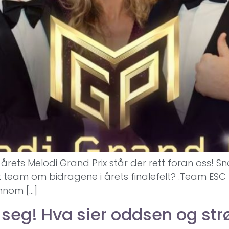
årets Melodi Grand Prix står der rett foran oss! S
rt team om bidragene i årets finalefelt? .Team ESC 
ennom […]
seg! Hva sier oddsen og st