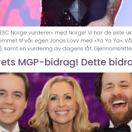
m ESC Norge vurderer» med Norge! Vi har de siste u
n kommet til vår egen Jonas Lovv med «Ya Ya Ya». 
g 12), samt en vurdering av dagens låt. Gjennomsni
rets MGP-bidrag! Dette bidra