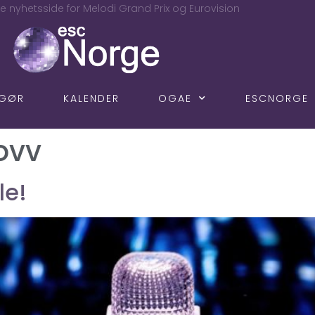
e nyhetsside for Melodi Grand Prix og Eurovision
NGØR
KALENDER
OGAE
ESCNORGE
ovv
le!