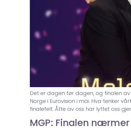
Det er dagen før dagen, og finalen av 
Norge i Eurovision i mai. Hva tenker vå
finalefelt. Åtte av oss har lyttet oss gj
MGP: Finalen nærmer 