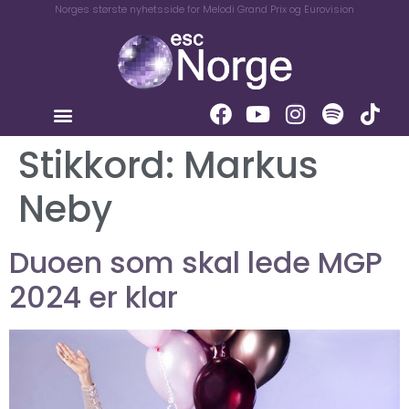
Norges største nyhetsside for Melodi Grand Prix og Eurovision
Stikkord:
Markus
Neby
Duoen som skal lede MGP
2024 er klar