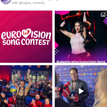
with @ogae_norway