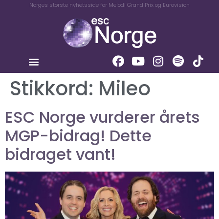
Norges største nyhetsside for Melodi Grand Prix og Eurovision
Stikkord:
Mileo
ESC Norge vurderer årets
MGP-bidrag! Dette
bidraget vant!