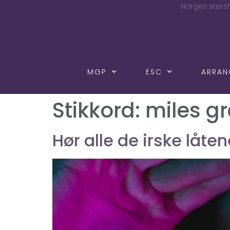
Norges størst
MGP
ESC
ARRA
Stikkord:
miles g
Hør alle de irske låten