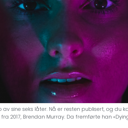
o av sine seks låter. Nå er resten publisert, og du k
fra 2017, Brendan Murray. Da fremførte han «Dying to