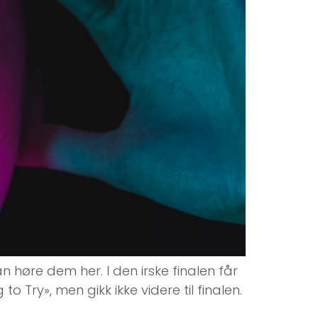
an høre dem her. I den irske finalen får
 Try», men gikk ikke videre til finalen.