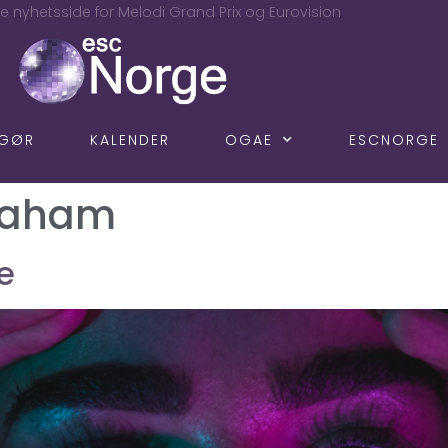
e nyhetsside for Melodi Grand Prix og Eurovision
NGØR
KALENDER
OGAE
ESCNORGE
raham
e