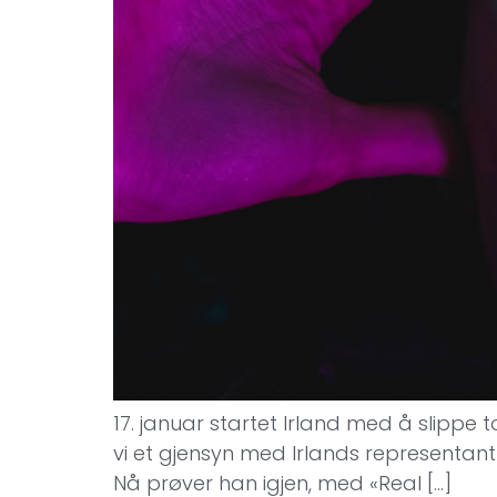
17. januar startet Irland med å slippe t
vi et gjensyn med Irlands representant 
Nå prøver han igjen, med «Real […]