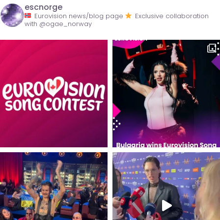
escnorge
Eurovision news/blog page
Exclusive collaboration
with @ogae_norway