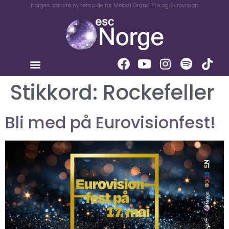
Norges største nyhetsside for Melodi Grand Prix og Eurovision
Stikkord:
Rockefeller
Bli med på Eurovisionfest!