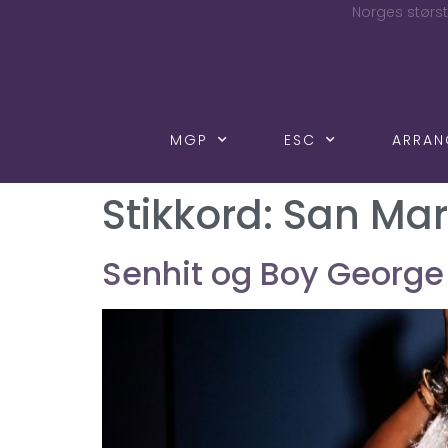
Norges størst
MGP
ESC
ARRA
Stikkord:
San Mar
Senhit og Boy George