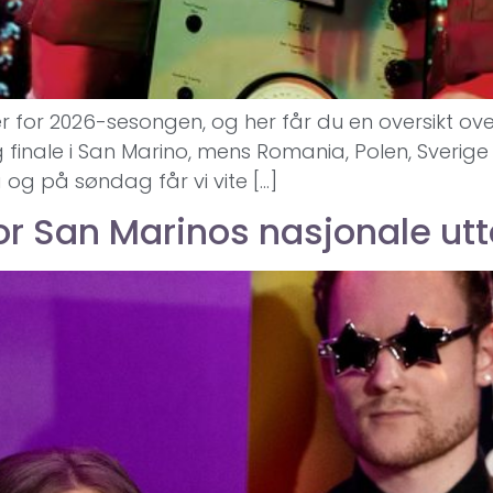
er for 2026-sesongen, og her får du en oversikt ov
finale i San Marino, mens Romania, Polen, Sverige 
a og på søndag får vi vite […]
or San Marinos nasjonale utt