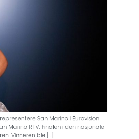
epresentere San Marino i Eurovision
n Marino RTV. Finalen i den nasjonale
en. Vinneren ble […]