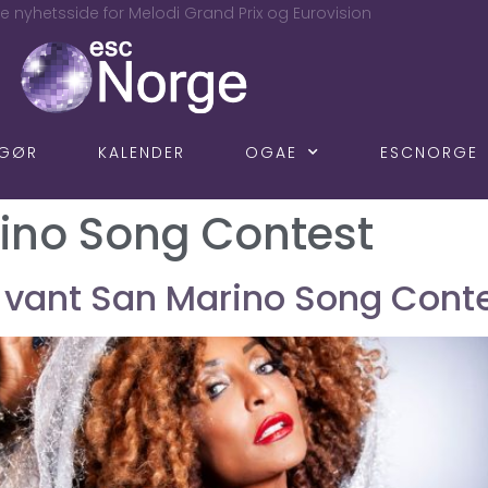
e nyhetsside for Melodi Grand Prix og Eurovision
NGØR
KALENDER
OGAE
ESCNORGE
ino Song Contest
 vant San Marino Song Cont