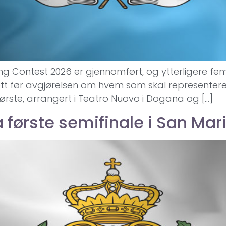
 Contest 2026 er gjennomført, og ytterligere fem ar
lett før avgjørelsen om hvem som skal representer
 første, arrangert i Teatro Nuovo i Dogana og […]
ra første semifinale i San Ma