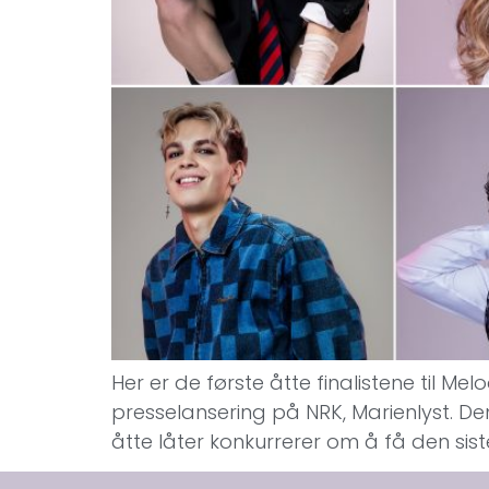
Her er de første åtte finalistene til Me
presselansering på NRK, Marienlyst. D
åtte låter konkurrerer om å få den sist