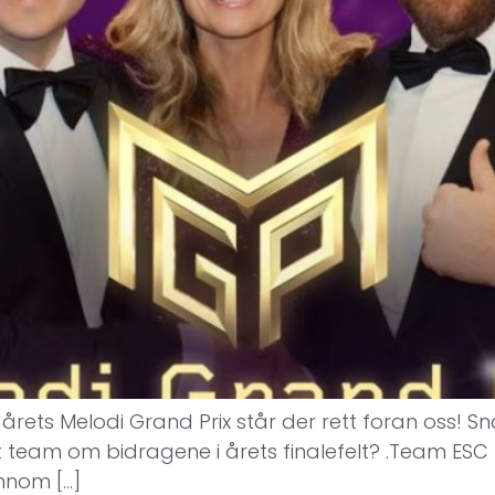
årets Melodi Grand Prix står der rett foran oss! S
rt team om bidragene i årets finalefelt? .Team ESC 
ennom […]