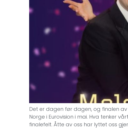
Det er dagen før dagen, og finalen av 
Norge i Eurovision i mai. Hva tenker vå
finalefelt. Åtte av oss har lyttet oss gj