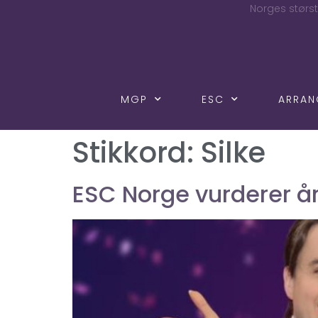
Norges størst
MGP
ESC
ARRA
Stikkord:
Silke
ESC Norge vurderer å