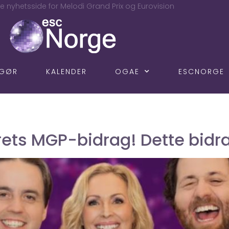
e nyhetsside for Melodi Grand Prix og Eurovision
NGØR
KALENDER
OGAE
ESCNORGE
rets MGP-bidrag! Dette bidra