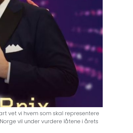
nart vet vi hvem som skal representere
Norge vil under vurdere låtene i årets