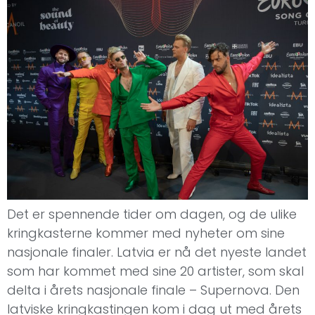
Det er spennende tider om dagen, og de ulike
kringkasterne kommer med nyheter om sine
nasjonale finaler. Latvia er nå det nyeste landet
som har kommet med sine 20 artister, som skal
delta i årets nasjonale finale – Supernova. Den
latviske kringkastingen kom i dag ut med årets