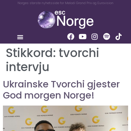
Norges største nyhetsside for Melodi Grand Prix og Eurovision
Stikkord:
tvorchi
intervju
Ukrainske Tvorchi gjester
God morgen Norge!