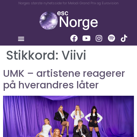
Norges største nyhetsside for Melodi Grand Prix og Eurovision
Stikkord:
Viivi
UMK – artistene reagerer
på hverandres låter