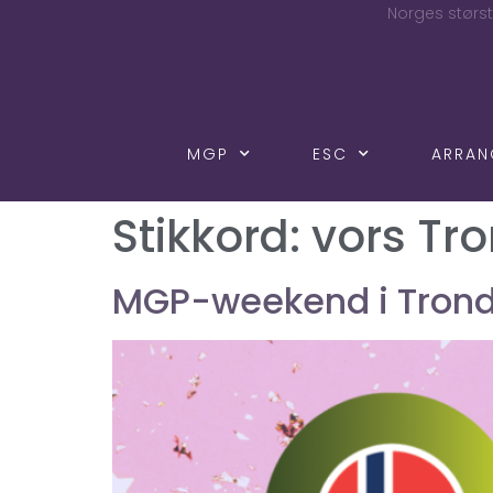
Norges størst
MGP
ESC
ARRA
Stikkord:
vors Tr
MGP-weekend i Trond