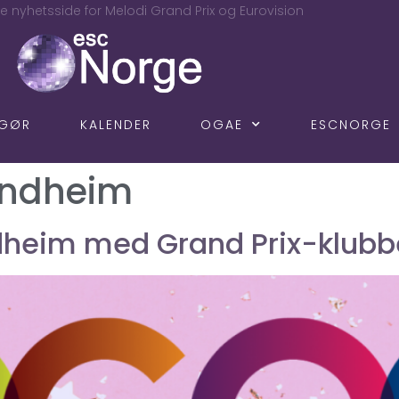
e nyhetsside for Melodi Grand Prix og Eurovision
NGØR
KALENDER
OGAE
ESCNORGE
ondheim
heim med Grand Prix-klubb