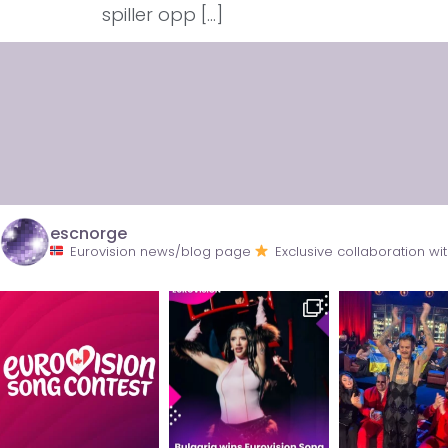
spiller opp […]
escnorge
Eurovision news/blog page
Exclusive collaboration 