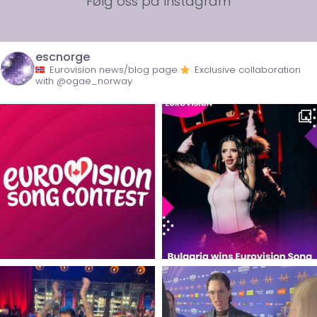
Følg oss på Instagram
escnorge
Eurovision news/blog page
Exclusive collaboration
with @ogae_norway