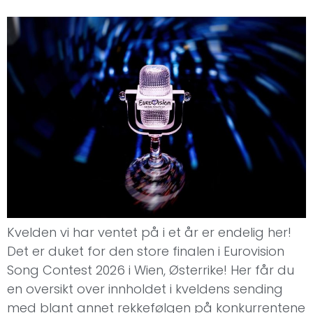
Kvelden vi har ventet på i et år er endelig her!
Det er duket for den store finalen i Eurovision
Song Contest 2026 i Wien, Østerrike! Her får du
en oversikt over innholdet i kveldens sending
med blant annet rekkefølgen på konkurrentene