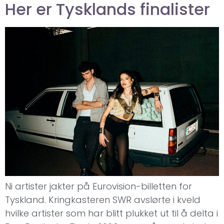
Her er Tysklands finalister
Ni artister jakter på Eurovision-billetten for
Tyskland. Kringkasteren SWR avslørte i kveld
hvilke artister som har blitt plukket ut til å delta i