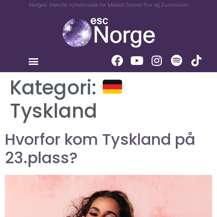
Norges største nyhetsside for Melodi Grand Prix og Eurovision
Kategori:
Tyskland
Hvorfor kom Tyskland på
23.plass?