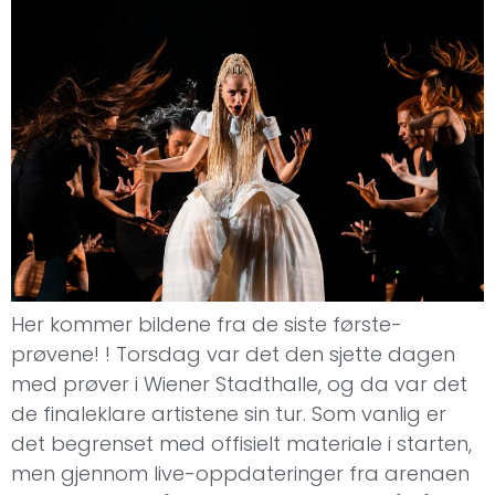
Her kommer bildene fra de siste første-
prøvene! ! Torsdag var det den sjette dagen
med prøver i Wiener Stadthalle, og da var det
de finaleklare artistene sin tur. Som vanlig er
det begrenset med offisielt materiale i starten,
men gjennom live-oppdateringer fra arenaen