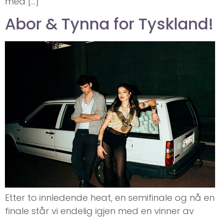
med […]
Abor & Tynna for Tyskland!
Etter to innledende heat, en semifinale og nå en
finale står vi endelig igjen med en vinner av