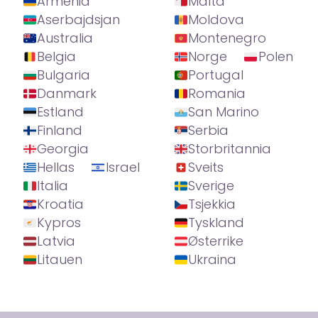
Armenia
Malta
Aserbajdsjan
Moldova
Australia
Montenegro
Belgia
Norge
Polen
Bulgaria
Portugal
Danmark
Romania
Estland
San Marino
Finland
Serbia
Georgia
Storbritannia
Hellas
Israel
Sveits
Italia
Sverige
Kroatia
Tsjekkia
Kypros
Tyskland
Latvia
Østerrike
Litauen
Ukraina