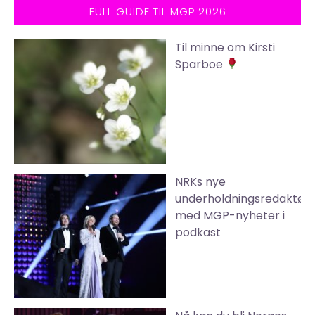
FULL GUIDE TIL MGP 2026
Til minne om Kirsti
Sparboe
NRKs nye
underholdningsredaktør
med MGP-nyheter i
podkast