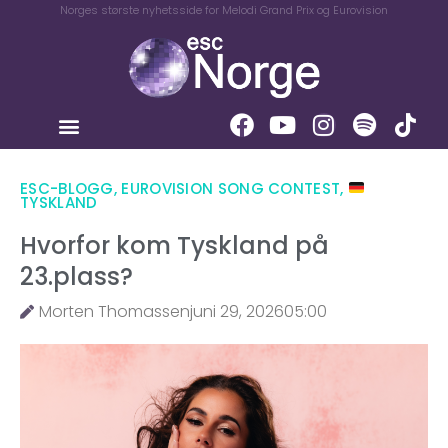
Norges største nyhetsside for Melodi Grand Prix og Eurovision
ESC-BLOGG
,
EUROVISION SONG CONTEST
,
TYSKLAND
Hvorfor kom Tyskland på
23.plass?
Morten Thomassen
juni 29, 2026
05:00