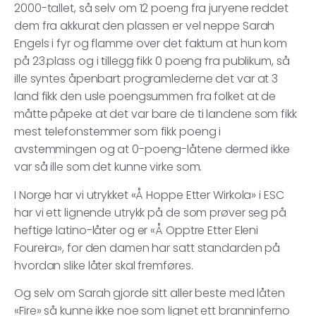
2000-tallet, så selv om 12 poeng fra juryene reddet
dem fra akkurat den plassen er vel neppe Sarah
Engels i fyr og flamme over det faktum at hun kom
på 23.plass og i tillegg fikk 0 poeng fra publikum, så
ille syntes åpenbart programlederne det var at 3
land fikk den usle poengsummen fra folket at de
måtte påpeke at det var bare de ti landene som fikk
mest telefonstemmer som fikk poeng i
avstemmingen og at 0-poeng-låtene dermed ikke
var så ille som det kunne virke som.
I Norge har vi utrykket «Å Hoppe Etter Wirkola» i ESC
har vi ett lignende utrykk på de som prøver seg på
heftige latino-låter og er «Å Opptre Etter Eleni
Foureira», for den damen har satt standarden på
hvordan slike låter skal fremføres.
Og selv om Sarah gjorde sitt aller beste med låten
«Fire» så kunne ikke noe som lignet ett branninferno