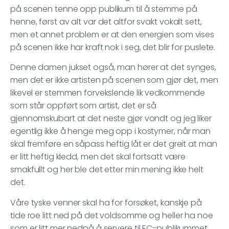
på scenen tenne opp publikum til å stemme på
henne, først av alt var det altfor svakt vokalt sett,
men et annet problem er at den energien som vises
på scenen ikke har kraft nok i seg, det blir for puslete.
Denne damen jukset også, man hører at det synges,
men det er ikke artisten på scenen som gjør det, men
likevel er stemmen forvekslende lik vedkommende
som står oppført som artist, det er så
gjennomskubart at det neste gjør vondt og jeg liker
egentlig ikke å henge meg opp i kostymer, når man
skal fremføre en såpass heftig låt er det greit at man
er litt heftig kledd, men det skal fortsatt være
smakfullt og her ble det etter min mening ikke helt
det.
Våre tyske venner skal ha for forsøket, kanskje på
tide roe litt ned på det voldsomme og heller ha noe
som er litt mer nedpå å servere til EC-publikummet