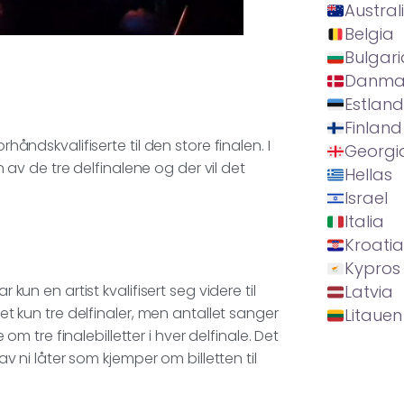
Austral
Belgia
Bulgari
Danma
Estland
Finland
rhåndskvalifiserte til den store finalen. I
Georgi
en av de tre delfinalene og der vil det
Hellas
Israel
Italia
Kroatia
Kypros
 kun en artist kvalifisert seg videre til
Latvia
det kun tre delfinaler, men antallet sanger
Litauen
 om tre finalebilletter i hver delfinale. Det
 av ni låter som kjemper om billetten til