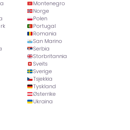
ia
Montenegro
Norge
a
Polen
rk
Portugal
Romania
San Marino
a
Serbia
Storbritannia
Sveits
Sverige
Tsjekkia
Tyskland
Østerrike
Ukraina