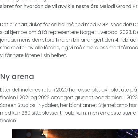
sløret for hvordan de vil avvikle neste års Melodi Grand Prix
Det er snart duket for en hel måned med MGP-snadder! Den
skal kjempe om å få representere Norge i Liverpool 2023. Del
januar, mens den store finalen blir arrangert den 4. februa
smakebiter av alle låtene, og vi må smøre oss med tålmodi
vi får høre låtene i sin helhet.
Ny arena
Etter delfinalenes retur i 2020 har disse blitt avholdt ute 
finalen i 2021 og 2022 arrangert grunnet pandemien. I 2023
Screen Studios i Nydalen, her blant annet Stjernekamp har bl
med kun 250 sitteplasser til publikum, men en desto større 
finalen.