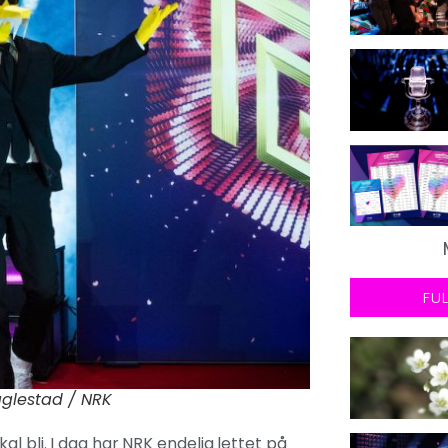
FU
aglestad / NRK
l bli. I dag har NRK endelig lettet på