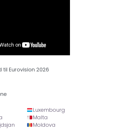
d til Eurovision 2026
ene
Luxembourg
a
Malta
jdsjan
Moldova