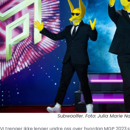
Subwoolfer. Foto: Julia Marie N
Vi trenger ikke lenger undre oss over hvordan MGP 2023 ska