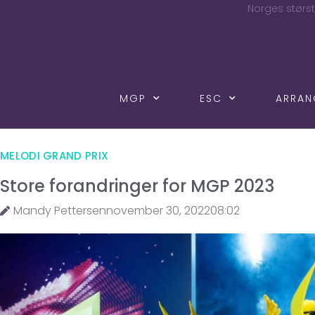
Norges størst
MGP
ESC
ARRA
MELODI GRAND PRIX
Store forandringer for MGP 2023
Mandy Pettersen
november 30, 2022
08:02