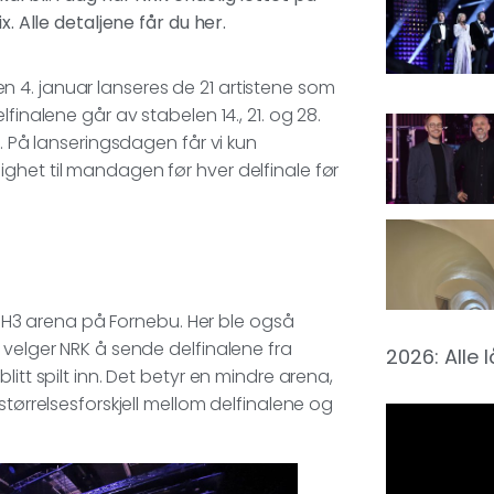
. Alle detaljene får du her.
 4. januar lanseres de 21 artistene som
finalene går av stabelen 14., 21. og 28.
r. På lanseringsdagen får vi kun
ghet til mandagen før hver delfinale før
på H3 arena på Fornebu. Her ble også
 velger NRK å sende delfinalene fra
2026: Alle 
itt spilt inn. Det betyr en mindre arena,
størrelsesforskjell mellom delfinalene og