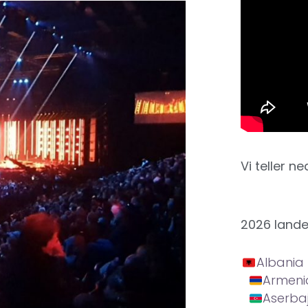
Vi teller ne
2026 land
Albania
Armeni
Aserba