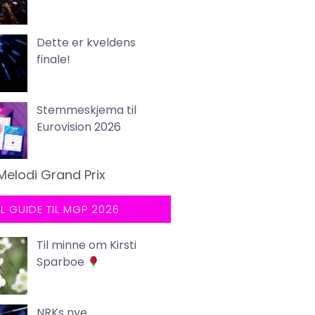
Dette er kveldens
finale!
Stemmeskjema til
Eurovision 2026
Melodi Grand Prix
LL GUIDE TIL MGP 2026
Til minne om Kirsti
Sparboe
NRKs nye