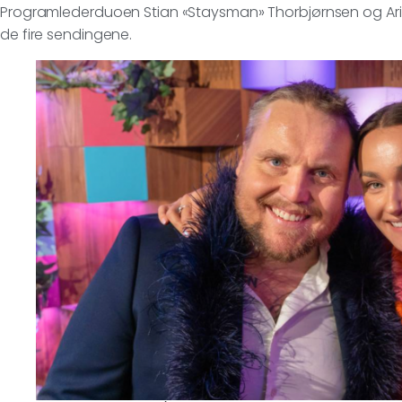
Programlederduoen Stian «Staysman» Thorbjørnsen og Ari
de fire sendingene.