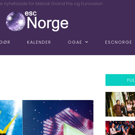
e nyhetsside for Melodi Grand Prix og Eurovision
NGØR
KALENDER
OGAE
ESCNORGE
FUL