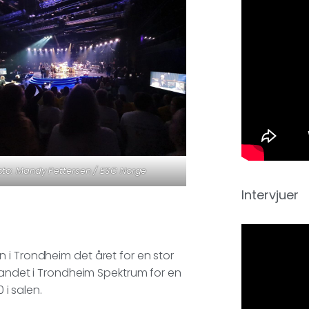
oto: Mandy Pettersen / ESC Norge
Intervjuer
 i Trondheim det året for en stor
 landet i Trondheim Spektrum for en
 i salen.