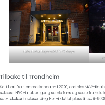
Foto: Endre Fagervold / ESC Norge
F
Tilbake til Trondheim
Sett bort fra stemmeskandalen i 2020, omtales MGP-finalen
suksess! NRK vil nok en gang samle fans og seere fra hele
spektakulær finalesending. Her vil det bli plass til ca. 8-9000