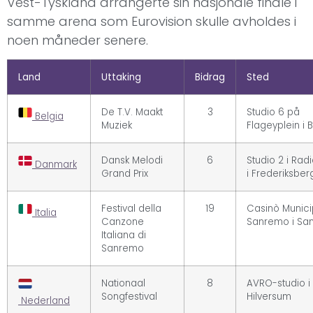
Vest-Tyskland arrangerte sin nasjonale finale i
samme arena som Eurovision skulle avholdes i
noen måneder senere.
Land
Uttaking
Bidrag
Sted
De T.V. Maakt
3
Studio 6 på
Belgia
Muziek
Flageyplein i 
Dansk Melodi
6
Studio 2 i Rad
Danmark
Grand Prix
i Frederiksber
Festival della
19
Casinò Munici
Italia
Canzone
Sanremo i Sa
Italiana di
Sanremo
Nationaal
8
AVRO-studio i
Songfestival
Hilversum
Nederland