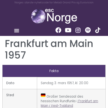
Norges største nyhetsside for Melodi Grand Prix og Eurovision
Frankfurt am Main
1957
Fakta
Dato
Søndag 3. mars 1957, kl. 20.00
Sted
Großer Sendesaal des
hessischen Rundfunks i
Frankfurt am
Main i Vest-Tyskland