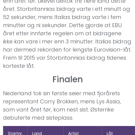
enn året før. Likevel deltok tre flere land dette
året. Storbritannias bidrag varte i ett minutt og
52 sekunder, mens Italias bidrag varte i fem
minutter og ni sekunder. Dette gjorde at EBU
året etter innførte regelen om at bidragene
ikke kan vare i mer enn 3 minutter. Italias bidrag
har dermed rekorden for lengste Eurovision-låt.
Frem til 2015 var Storbritannias bidrag tidenes
korteste låt.
Finalen
Nederland tok sin første seier med fjorårets
representant Corry Brokken, mens Lys Assia,
som vant året før, kom nest sist. Østerrike
debuterte med sisteplass.
Startnr.
Land
Artist
Låt