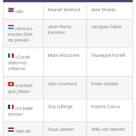
Reynell Wreford
Alan Stranks
«All»
Jean-Pierre
Jacques Taber
«Amours
Kemmer
mortes (tant
de peine)»
Mario Ruccione
Giuseppe Fiorelli
«Corde
della mia
chitarra»
Géo Voumard
Émile Gardaz
«L’enfant
que j’étais»
Guy Lafarge
Francis Carco
«La belle
amour»
Guus Jansen
Willy van Hemert
«Net als