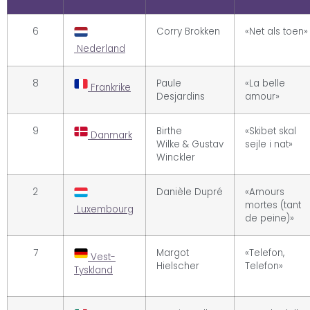
6
Corry Brokken
«Net als toen»
Nederland
8
Paule
«La belle
Frankrike
Desjardins
amour»
9
Birthe
«Skibet skal
Danmark
Wilke & Gustav
sejle i nat»
Winckler
2
Danièle Dupré
«Amours
mortes (tant
Luxembourg
de peine)»
7
Margot
«Telefon,
Vest-
Hielscher
Telefon»
Tyskland