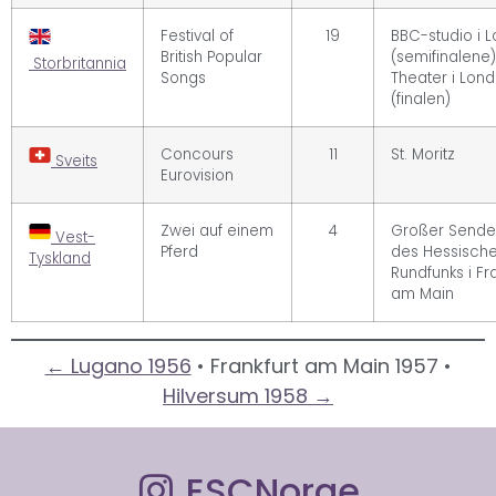
Festival of
19
BBC-studio i 
British Popular
(semifinalene)
Storbritannia
Songs
Theater i Lon
(finalen)
Concours
11
St. Moritz
Sveits
Eurovision
Zwei auf einem
4
Großer Sende
Vest-
Pferd
des Hessisch
Tyskland
Rundfunks i Fra
am Main
← Lugano 1956
• Frankfurt am Main 1957 •
Hilversum 1958 →
ESCNorge