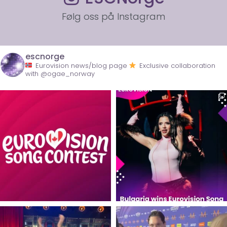
Følg oss på Instagram
escnorge
Eurovision news/blog page
Exclusive collaboration
with @ogae_norway