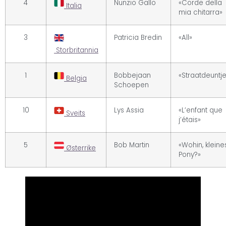
4
Nunzio Gallo
«Corde della
Italia
mia chitarra»
3
Patricia Bredin
«All»
Storbritannia
1
Bobbejaan
«Straatdeuntj
Belgia
Schoepen
10
Lys Assia
«L’enfant que
Sveits
j’étais»
5
Bob Martin
«Wohin, kleine
Østerrike
Pony?»