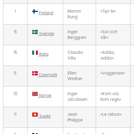
1
Marion
«Tipi-tii»
Finland
Rung
6
Inger
«Sol och
Sverige
Berggren
vår»
15
Claudio
«Addio,
Italia
Villa
addio»
5
Ellen
«Vuggevise»
Danmark
Winther
10
Inger
«Kom sol,
Norge
Jacobsen
kom regn»
11
Jean
«Le retour»
Sveits
Philippe