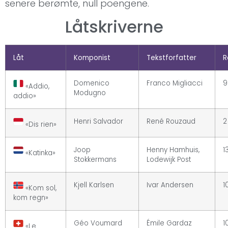
senere berømte, null poengene.
Låtskriverne
Låt
Komponist
Tekstforfatter
R
Domenico
Franco Migliacci
9
«Addio,
Modugno
addio»
Henri Salvador
René Rouzaud
2
«Dis rien»
Joop
Henny Hamhuis,
1
«Katinka»
Stokkermans
Lodewijk Post
Kjell Karlsen
Ivar Andersen
1
«Kom sol,
kom regn»
Géo Voumard
Émile Gardaz
1
«Le