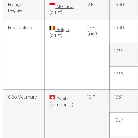
François
2 F
1960
Monaco
Deguelt
(artist)
Fud Leclerc
13 F
1960
Belgia
(sist)
(artist)
1958
1956
Géo Voumard
10 F
1961
Sveits
(komponist)
1957