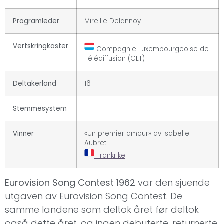
Programleder
Mireille Delannoy
Vertskringkaster
Compagnie Luxembourgeoise de
Télédiffusion (CLT)
Deltakerland
16
Stemmesystem
Vinner
«Un premier amour» av Isabelle
Aubret
Frankrike
Eurovision Song Contest 1962
var den sjuende
utgaven av Eurovision Song Contest. De
samme landene som deltok året før deltok
også dette året, og ingen debuterte, returnerte