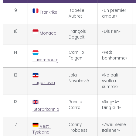
9
Isabelle
«Un premier
Frankrike
Aubret
amour»
16
François
«Dis rien»
Monaco
Deguelt
14
Camillo
«Petit
Felgen
bonhomme»
Luxembourg
12
Lola
«Ne pali
Novaković
svetla u
Jugoslavia
sumrak»
13
Ronnie
«Ring-A-
Carroll
Ding Girl»
Storbritannia
7
Conny
«Zwei kleine
Vest-
Froboess
Italiener»
Tyskland