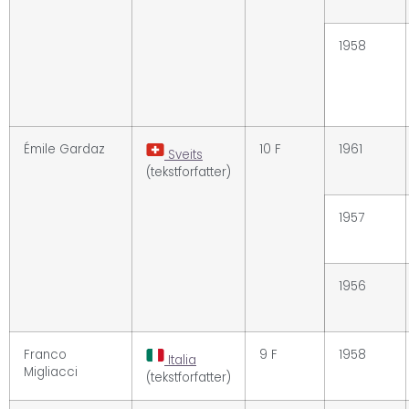
1958
Émile Gardaz
10 F
1961
Sveits
(tekstforfatter)
1957
1956
Franco
9 F
1958
Italia
Migliacci
(tekstforfatter)