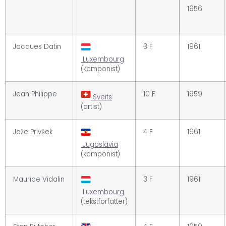
1956
Jacques Datin
3 F
1961
Luxembourg
(komponist)
Jean Philippe
10 F
1959
Sveits
(artist)
Jože Privšek
4 F
1961
Jugoslavia
(komponist)
Maurice Vidalin
3 F
1961
Luxembourg
(tekstforfatter)