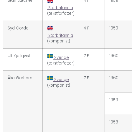
Stan Butcher
4 F
1959
Storbritannia
(tekstforfatter)
Syd Cordell
4 F
1959
Storbritannia
(komponist)
Ulf Kjellqvist
7 F
1960
Sverige
(tekstforfatter)
Åke Gerhard
7 F
1960
Sverige
(komponist)
1959
1958