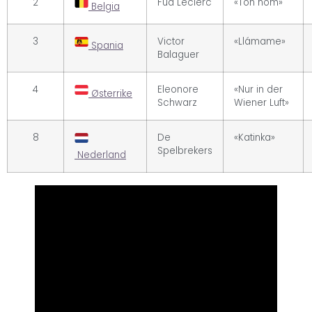
2
Fud Leclerc
«Ton nom»
Belgia
3
Victor
«Llámame»
Spania
Balaguer
4
Eleonore
«Nur in der
Østerrike
Schwarz
Wiener Luft»
8
De
«Katinka»
Spelbrekers
Nederland