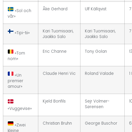
Åke Gerhard
Ulf Källqvist
7
«Sol och
vår»
Kari Tuomisaari,
Kari Tuomisaari,
7
«Tipi-tii»
Jaakko Salo
Jaakko Salo
Eric Channe
Tony Golan
1
«Tom
nom»
Claude Henri Vic
Roland Valade
1 
«Un
premier
amour»
Kjeld Bonfils
Sejr Volmer-
1
Sørensen
«Vuggevise»
Christian Bruhn
George Buschor
6
«Zwei
kleine