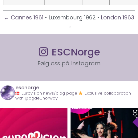
← Cannes 1961
• Luxembourg 1962 •
London 1963
→
ESCNorge
Følg oss på Instagram
escnorge
Eurovision news/blog page
Exclusive collaboration
with @ogae_norway