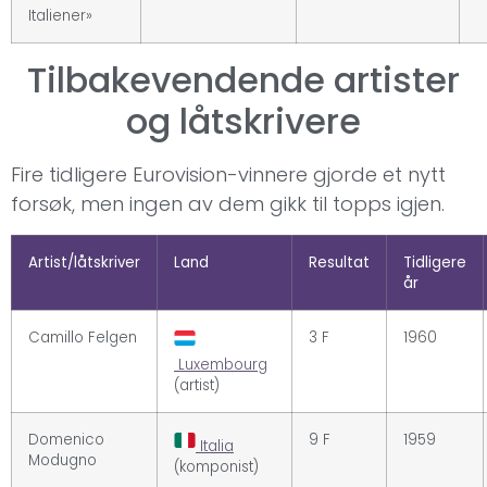
Italiener»
Tilbakevendende artister
og låtskrivere
Fire tidligere Eurovision-vinnere gjorde et nytt
forsøk, men ingen av dem gikk til topps igjen.
Artist/låtskriver
Land
Resultat
Tidligere
år
Camillo Felgen
3 F
1960
Luxembourg
(artist)
Domenico
9 F
1959
Italia
Modugno
(komponist)