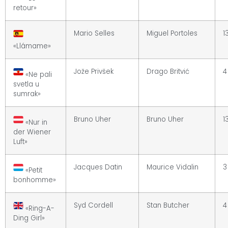
retour»
Mario Selles
Miguel Portoles
1
«Llámame»
Jože Privšek
Drago Britvić
4
«Ne pali
svetla u
sumrak»
Bruno Uher
Bruno Uher
1
«Nur in
der Wiener
Luft»
Jacques Datin
Maurice Vidalin
3
«Petit
bonhomme»
Syd Cordell
Stan Butcher
4
«Ring-A-
Ding Girl»