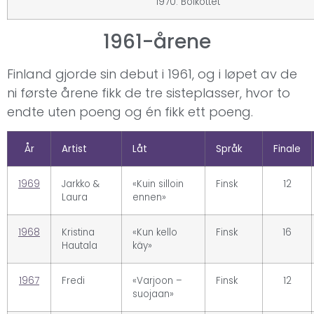
1970: Boikottet
1961-årene
Finland gjorde sin debut i 1961, og i løpet av de
ni første årene fikk de tre sisteplasser, hvor to
endte uten poeng og én fikk ett poeng.
År
Artist
Låt
Språk
Finale
1969
Jarkko &
«Kuin silloin
Finsk
12
Laura
ennen»
1968
Kristina
«Kun kello
Finsk
16
Hautala
käy»
1967
Fredi
«Varjoon –
Finsk
12
suojaan»