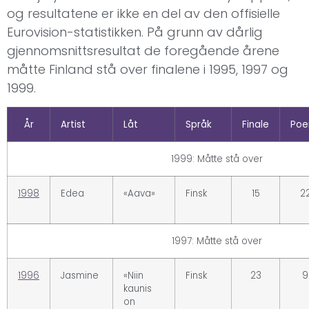
og resultatene er ikke en del av den offisielle
Eurovision-statistikken. På grunn av dårlig
gjennomsnittsresultat de foregående årene
måtte Finland stå over finalene i 1995, 1997 og
1999.
År
Artist
Låt
Språk
Finale
Poe
1999: Måtte stå over
1998
Edea
«Aava»
Finsk
15
2
1997: Måtte stå over
1996
Jasmine
«Niin
Finsk
23
9
kaunis
on