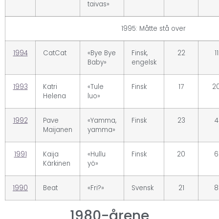
taivas»
1995: Måtte stå over
1994
CatCat
«Bye Bye
Finsk,
22
11
Baby»
engelsk
1993
Katri
«Tule
Finsk
17
2
Helena
luo»
1992
Pave
«Yamma,
Finsk
23
4
Maijanen
yamma»
1991
Kaija
«Hullu
Finsk
20
6
Kärkinen
yö»
1990
Beat
«Fri?»
Svensk
21
8
1980-årene