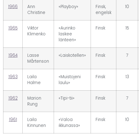
1966
Ann
«Playboy»
Finsk,
10
Christine
engelsk
1965
Viktor
«Aurinko
Finsk
15
Klimenko
laskee
länteen»
1964
Lasse
«Laiskotellen»
Finsk
7
Mårtenson
1963
Laila
«Muistojeni
Finsk
13
Halme
laulu»
1962
Marion
«Tipi-tii»
Finsk
7
Rung
1961
Laila
«Valoa
Finsk
10
Kinnunen
ikkunassa»