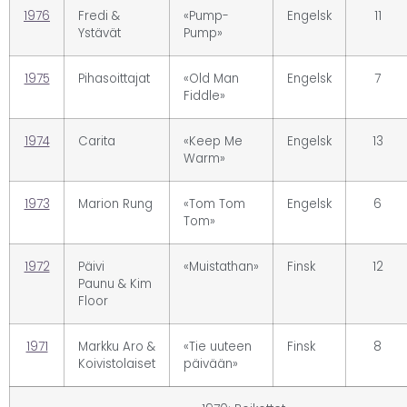
1976
Fredi &
«Pump-
Engelsk
11
Ystävät
Pump»
1975
Pihasoittajat
«Old Man
Engelsk
7
Fiddle»
1974
Carita
«Keep Me
Engelsk
13
Warm»
1973
Marion Rung
«Tom Tom
Engelsk
6
Tom»
1972
Päivi
«Muistathan»
Finsk
12
Paunu & Kim
Floor
1971
Markku Aro &
«Tie uuteen
Finsk
8
Koivistolaiset
päivään»