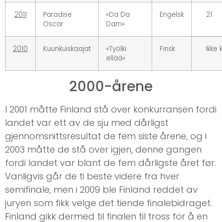
2011
Paradise
«Da Da
Engelsk
21
Oscar
Dam»
2010
Kuunkuiskaajat
«Työlki
Finsk
Ikke k
ellää»
2000-årene
I 2001 måtte Finland stå over konkurransen fordi
landet var ett av de sju med dårligst
gjennomsnittsresultat de fem siste årene, og i
2003 måtte de stå over igjen, denne gangen
fordi landet var blant de fem dårligste året før.
Vanligvis går de ti beste videre fra hver
semifinale, men i 2009 ble Finland reddet av
juryen som fikk velge det tiende finalebidraget.
Finland gikk dermed til finalen til tross for å en