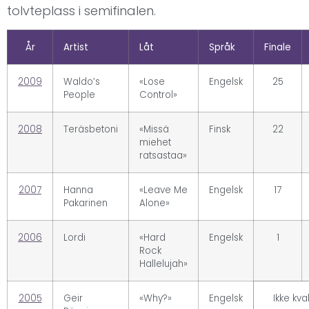
tolvteplass i semifinalen.
År
Artist
Låt
Språk
Finale
2009
Waldo’s
«Lose
Engelsk
25
People
Control»
2008
Teräsbetoni
«Missä
Finsk
22
miehet
ratsastaa»
2007
Hanna
«Leave Me
Engelsk
17
Pakarinen
Alone»
2006
Lordi
«Hard
Engelsk
1
Rock
Hallelujah»
2005
Geir
«Why?»
Engelsk
Ikke kval