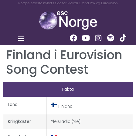
Norges største nyhetsside for Melodi Grand Prix og Eurovision
Finland i Eurovision
Song Contest
Fakta
Land
Finland
Kringkaster
Yleisradio (Yle)