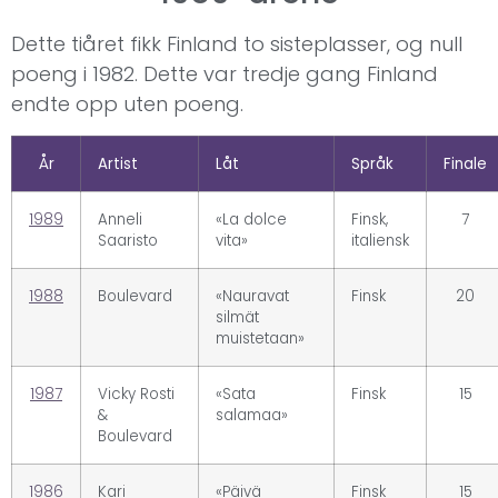
Dette tiåret fikk Finland to sisteplasser, og null
poeng i 1982. Dette var tredje gang Finland
endte opp uten poeng.
År
Artist
Låt
Språk
Finale
1989
Anneli
«La dolce
Finsk,
7
Saaristo
vita»
italiensk
1988
Boulevard
«Nauravat
Finsk
20
silmät
muistetaan»
1987
Vicky Rosti
«Sata
Finsk
15
&
salamaa»
Boulevard
1986
Kari
«Päivä
Finsk
15