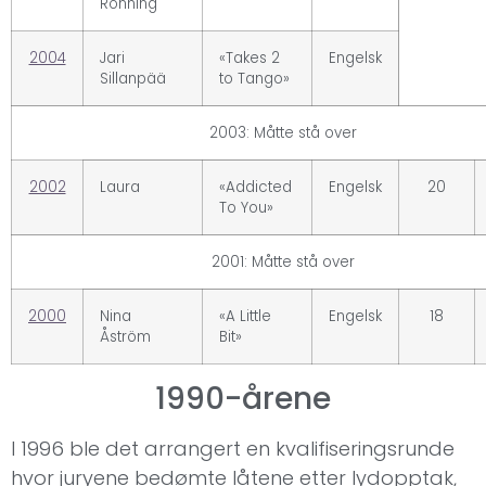
Rönning
2004
Jari
«Takes 2
Engelsk
Sillanpää
to Tango»
2003: Måtte stå over
2002
Laura
«Addicted
Engelsk
20
To You»
2001: Måtte stå over
2000
Nina
«A Little
Engelsk
18
Åström
Bit»
1990-årene
I 1996 ble det arrangert en kvalifiseringsrunde
hvor juryene bedømte låtene etter lydopptak,