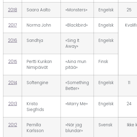
2018
Saara Aalto
«Monsters»
Engelsk
25
2017
Norma John
«Blackbird»
Engelsk
Kvalif
2016
Sandhja
«Sing It
Engelsk
Away»
2015
Pertti Kurikan
«Aina mun
Finsk
Nimipäivät
pitää»
2014
Softengine
«Something
Engelsk
11
Better»
2013
Krista
«Marry Me»
Engelsk
24
Siegfrids
2012
Pernilla
«När jag
Svensk
Ikke k
Karlsson
blundar»