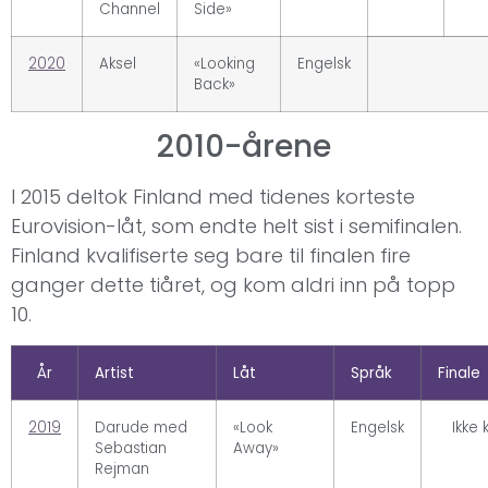
Channel
Side»
2020
Aksel
«Looking
Engelsk
Back»
2010-årene
I 2015 deltok Finland med tidenes korteste
Eurovision-låt, som endte helt sist i semifinalen.
Finland kvalifiserte seg bare til finalen fire
ganger dette tiåret, og kom aldri inn på topp
10.
År
Artist
Låt
Språk
Finale
2019
Darude med
«Look
Engelsk
Ikke k
Sebastian
Away»
Rejman