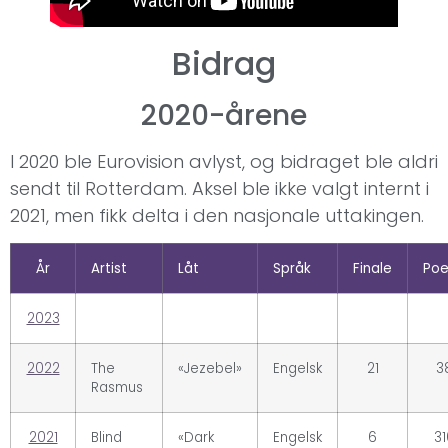
Bidrag
2020-årene
I 2020 ble Eurovision avlyst, og bidraget ble aldri
sendt til Rotterdam. Aksel ble ikke valgt internt i
2021, men fikk delta i den nasjonale uttakingen.
År
Artist
Låt
Språk
Finale
Po
2023
2022
The
«Jezebel»
Engelsk
21
3
Rasmus
2021
Blind
«Dark
Engelsk
6
31