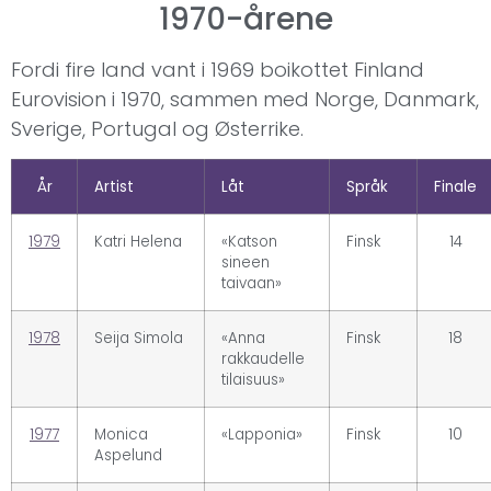
1970-årene
Fordi fire land vant i 1969 boikottet Finland
Eurovision i 1970, sammen med Norge, Danmark,
Sverige, Portugal og Østerrike.
År
Artist
Låt
Språk
Finale
1979
Katri Helena
«Katson
Finsk
14
sineen
taivaan»
1978
Seija Simola
«Anna
Finsk
18
rakkaudelle
tilaisuus»
1977
Monica
«Lapponia»
Finsk
10
Aspelund