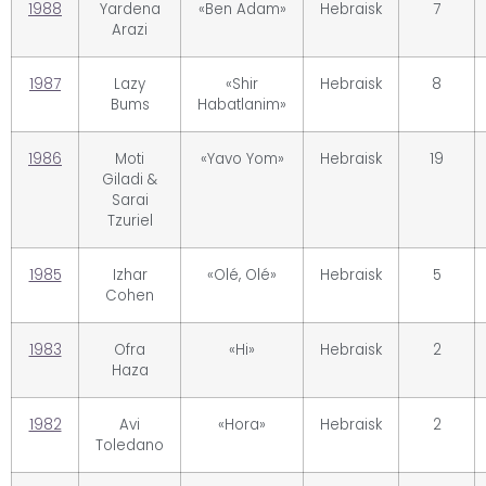
1988
Yardena
«Ben Adam»
Hebraisk
7
Arazi
1987
Lazy
«Shir
Hebraisk
8
Bums
Habatlanim»
1986
Moti
«Yavo Yom»
Hebraisk
19
Giladi &
Sarai
Tzuriel
1985
Izhar
«Olé, Olé»
Hebraisk
5
Cohen
1983
Ofra
«Hi»
Hebraisk
2
Haza
1982
Avi
«Hora»
Hebraisk
2
Toledano