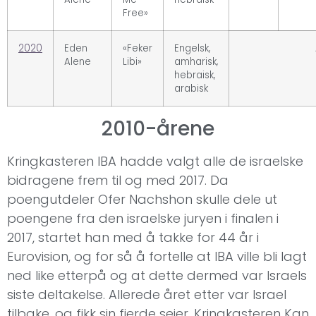
Free»
2020
Eden
«Feker
Engelsk,
Alene
Libi»
amharisk,
hebraisk,
arabisk
2010-årene
Kringkasteren IBA hadde valgt alle de israelske
bidragene frem til og med 2017. Da
poengutdeler Ofer Nachshon skulle dele ut
poengene fra den israelske juryen i finalen i
2017, startet han med å takke for 44 år i
Eurovision, og for så å fortelle at IBA ville bli lagt
ned like etterpå og at dette dermed var Israels
siste deltakelse. Allerede året etter var Israel
tilbake, og fikk sin fjerde seier. Kringkasteren Kan