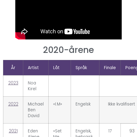
2020-årene
År
Artist
Låt
Språk
Finale
Poen
2023
Noa
Kirel
2022
Michael
«I.M»
Engelsk
Ikke kvalifisert
Ben
David
2021
Eden
«Set
Engelsk,
17
93
Alene
Me
hebraisk