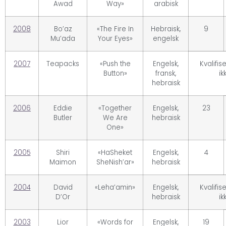
Awad
Way»
arabisk
2008
Bo’az
«The Fire In
Hebraisk,
9
Mu’ada
Your Eyes»
engelsk
2007
Teapacks
«Push the
Engelsk,
Kvalifis
Button»
fransk,
ik
hebraisk
2006
Eddie
«Together
Engelsk,
23
Butler
We Are
hebraisk
One»
2005
Shiri
«HaSheket
Engelsk,
4
Maimon
SheNish’ar»
hebraisk
2004
David
«Leha’amin»
Engelsk,
Kvalifis
D’Or
hebraisk
ik
2003
Lior
«Words for
Engelsk,
19