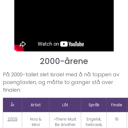
2000-årene
På 2000-tallet slet Israel med å nå toppen av
poengtavlen, og måtte to ganger stå over
finalen.
År
Artist
Låt
Språk
Finale
2009
Noa &
«There Must
Engelsk,
16
Mira
Be Another
hebraisk,