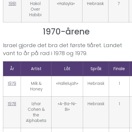
1981
Hakol
«Halayla»
Hebraisk
7
Over
Habibi
1970-årene
Israel gjorde det bra det første tiåret. Landet
vant to år på rad i 1978 og 1979.
År
Artist
Låt
Språk
Finale
1979
Milk &
«Hallelujah»
Hebraisk
1
Honey
1978
Izhar
«A-Ba-Ni-
Hebraisk
1
Cohen &
Bi»
the
Alphabeta