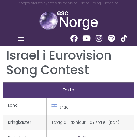
Norges største nyhetsside for Melodi Grand Prix og Eurovision
Israel i Eurovision
Song Contest
Fakta
Land
Israel
Kringkaster
Ta’agid HaShidur HaYisra’eli (Kan)