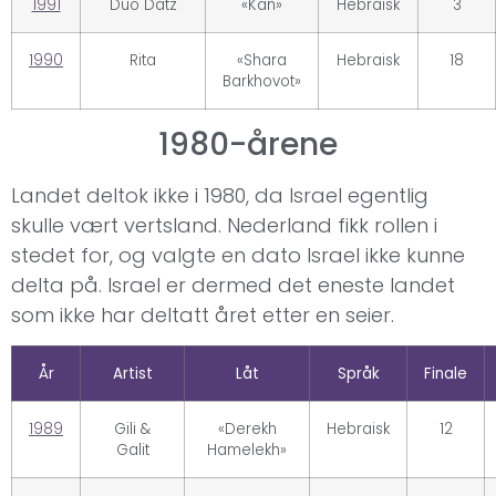
1991
Duo Datz
«Kan»
Hebraisk
3
1990
Rita
«Shara
Hebraisk
18
Barkhovot»
1980-årene
Landet deltok ikke i 1980, da Israel egentlig
skulle vært vertsland. Nederland fikk rollen i
stedet for, og valgte en dato Israel ikke kunne
delta på. Israel er dermed det eneste landet
som ikke har deltatt året etter en seier.
År
Artist
Låt
Språk
Finale
1989
Gili &
«Derekh
Hebraisk
12
Galit
Hamelekh»