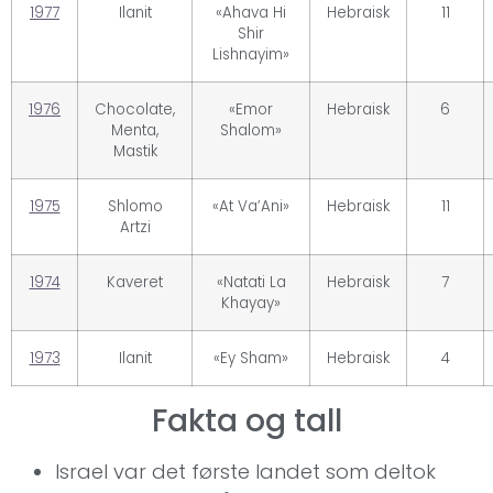
1977
Ilanit
«Ahava Hi
Hebraisk
11
Shir
Lishnayim»
1976
Chocolate,
«Emor
Hebraisk
6
Menta,
Shalom»
Mastik
1975
Shlomo
«At Va’Ani»
Hebraisk
11
Artzi
1974
Kaveret
«Natati La
Hebraisk
7
Khayay»
1973
Ilanit
«Ey Sham»
Hebraisk
4
Fakta og tall
Israel var det første landet som deltok