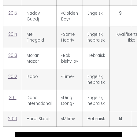
2015
Nadav
«Golden
Engelsk
9
Guedj
Boy»
2014
Mei
«Same
Engelsk,
Kvalifiser
Finegold
Heart»
hebraisk
ikke
2013
Moran
«Rak
Hebraisk
Mazor
bishvilo»
2012
Izabo
«Time»
Engelsk,
hebraisk
2011
Dana
«Ding
Engelsk,
International
Dong»
hebraisk
2010
Harel Skaat
«Milim»
Hebraisk
14