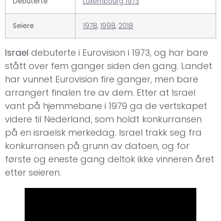
Debuterte
Luxembourg 1973
Seiere
1978
,
1998
,
2018
Israel
debuterte i Eurovision i 1973, og har bare
stått over fem ganger siden den gang. Landet
har vunnet Eurovision fire ganger, men bare
arrangert finalen tre av dem. Etter at Israel
vant på hjemmebane i 1979 ga de vertskapet
videre til Nederland, som holdt konkurransen
på en israelsk merkedag. Israel trakk seg fra
konkurransen på grunn av datoen, og for
første og eneste gang deltok ikke vinneren året
etter seieren.