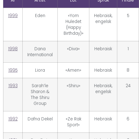
År
Artist
Låt
Språk
Finale
1999
Eden
«Yom
Hebraisk,
5
Huledet
engelsk
(Happy
Birthday)»
1998
Dana
«Diva»
Hebraisk
1
International
1995
Liora
«Amen»
Hebraisk
8
1993
Sarah’le
«Shiru»
Hebraisk,
24
Sharon &
engelsk
The Shiru
Group
1992
Dafna Dekel
«Ze Rak
Hebraisk
6
Sport»