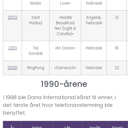
Narkis
Love»
hebraisk
2002
Sarit
«Nadlik
Engelsk,
12
Hadad
Beyakhad
hebraisk
Ner (Light A
Candle)»
2001
Tal
«En Davar»
Hebraisk
16
Sondak
2000
PingPong
«Sameach»
Hebraisk
22
1990-årene
I 1998 ble Dana International kåret til vinner, i
det første året hvor telefonavstemning ble
benyttet.