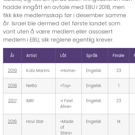
hadde inngått en avtale med EBU i 2018, men
fikk ikke medlemsskap før i desember samme
år. Israel ble dermed det første landet som
vant uten å være medlem eller assosiert
medlem i EBU, slik reglene egentlig krever.
År
Artist
Låt
Språk
Finale
2019
Kobi Marimi
«Home»
Engelsk
23
2018
Netta
«Toy»
Engelsk
1
2017
IMRI
«I Feel
Engelsk
23
Alive»
2016
Hovi Star
«Made
Engelsk
14
of
Stars»