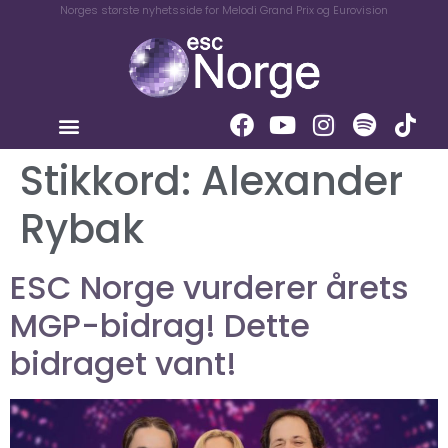
Norges største nyhetsside for Melodi Grand Prix og Eurovision
Stikkord:
Alexander
Rybak
ESC Norge vurderer årets
MGP-bidrag! Dette
bidraget vant!