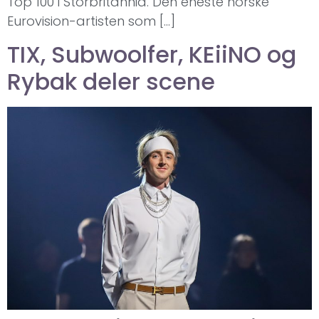
Top 100 i Storbritannia. Den eneste norske
Eurovision-artisten som […]
TIX, Subwoolfer, KEiiNO og
Rybak deler scene