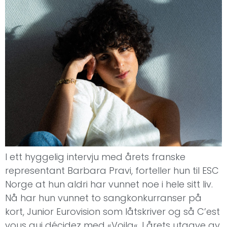
I ett hyggelig intervju med årets franske
representant Barbara Pravi, forteller hun til ESC
Norge at hun aldri har vunnet noe i hele sitt liv.
Nå har hun vunnet to sangkonkurranser på
kort, Junior Eurovision som låtskriver og så C’est
vous qui décidez med «Voila«. I årets utgave av