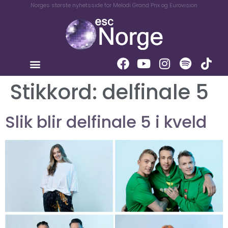
Norges største nyhetsside for Melodi Grand Prix og Eurovision
Stikkord:
delfinale 5
Slik blir delfinale 5 i kveld