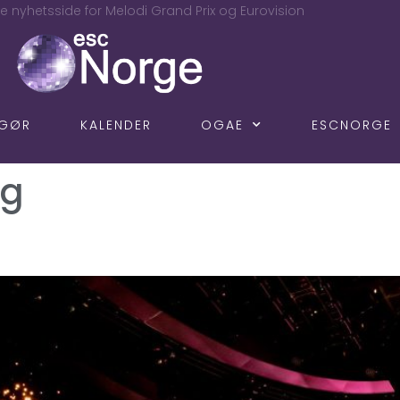
e nyhetsside for Melodi Grand Prix og Eurovision
NGØR
KALENDER
OGAE
ESCNORGE
ng