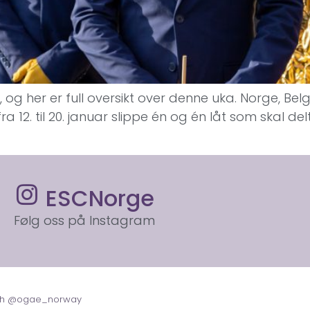
r, og her er full oversikt over denne uka. Norge, Bel
fra 12. til 20. januar slippe én og én låt som skal del
ESCNorge
Følg oss på Instagram
with @ogae_norway