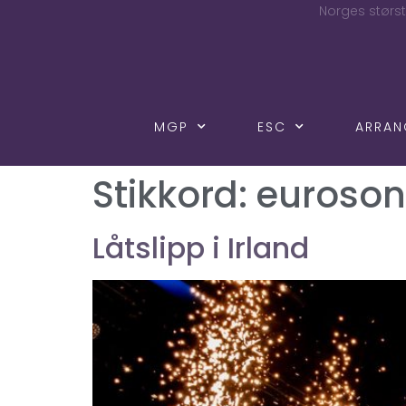
Norges størst
MGP
ESC
ARRA
Stikkord:
euroso
Låtslipp i Irland