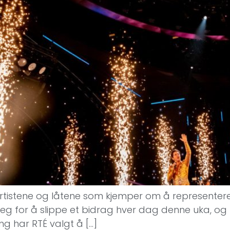
rtistene og låtene som kjemper om å representere 
eg for å slippe et bidrag hver dag denne uka, og 
g har RTÉ valgt å […]