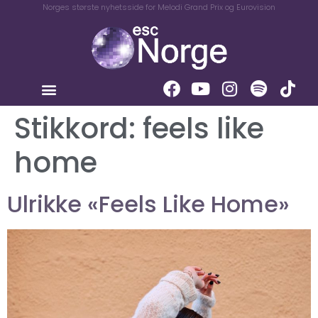
Norges største nyhetsside for Melodi Grand Prix og Eurovision
Stikkord:
feels like
home
Ulrikke «Feels Like Home»