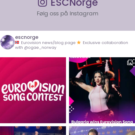
ESCNorge
Følg oss på Instagram
escnorge
Eurovision news/blog page
Exclusive collaboration
with @ogae_norway