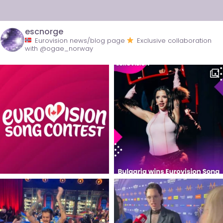
escnorge
Eurovision news/blog page
Exclusive collaboration
with @ogae_norway