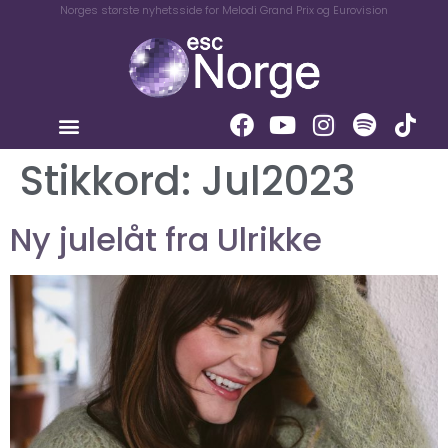
Norges største nyhetsside for Melodi Grand Prix og Eurovision
Stikkord:
Jul2023
Ny julelåt fra Ulrikke