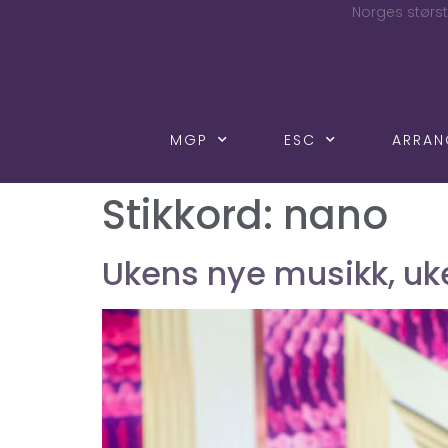
Norges størst
MGP
ESC
ARRA
Stikkord:
nano
Ukens nye musikk, uk