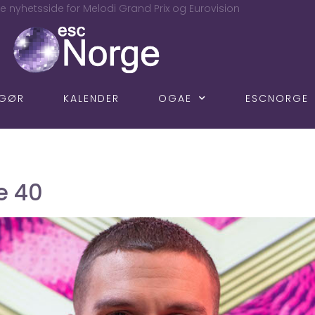
e nyhetsside for Melodi Grand Prix og Eurovision
NGØR
KALENDER
OGAE
ESCNORGE
e 40