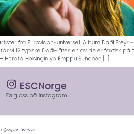
 artister fra Eurovision-universet. Album Daði Freyr
år vi 12 typiske Daði-låter, en av de er faktisk på
– Herätä Helsingin yö Emppu Suhonen […]
ESCNorge
Følg oss på Instagram
with @ogae_norway